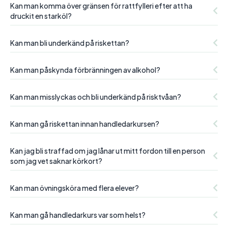
Kan man komma över gränsen för rattfylleri efter att ha
druckit en starköl?
Kan man bli underkänd på riskettan?
Kan man påskynda förbränningen av alkohol?
Kan man misslyckas och bli underkänd på risktvåan?
Kan man gå riskettan innan handledarkursen?
Kan jag bli straffad om jag lånar ut mitt fordon till en person
som jag vet saknar körkort?
Kan man övningsköra med flera elever?
Kan man gå handledarkurs var som helst?