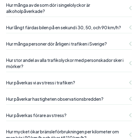
Hur många av de som dör i singelolyckor är
alkoholpåverkade?
Hur långt färdas bilen på en sekund i 30, 50, och 90 km/h?
Hur många personer dör årligen i trafiken i Sverige?
Hur stor andel av alla trafikolyckor med personskador sker i
mörker?
Hur påverkas vi av stress i trafiken?
Hur påverkar hastigheten observationsbredden?
Hur påverkas förare av stress?
Hur mycket ökar bränsleförbrukningen per kilometer om
man kör i 90 km/h och ökar till 110 km/h?