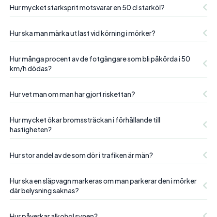
Hur mycket starksprit motsvarar en 50 cl starköl?
Hur ska man märka ut last vid körning i mörker?
Hur många procent av de fotgängare som bli påkörda i 50
km/h dödas?
Hur vet man om man har gjort riskettan?
Hur mycket ökar bromssträckan i förhållande till
hastigheten?
Hur stor andel av de som dör i trafiken är män?
Hur ska en släpvagn markeras om man parkerar den i mörker
där belysning saknas?
Hur påverkar alkohol synen?