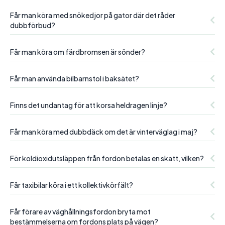
Får man köra med snökedjor på gator där det råder
dubbförbud?
Får man köra om färdbromsen är sönder?
Får man använda bilbarnstol i baksätet?
Finns det undantag för att korsa heldragen linje?
Får man köra med dubbdäck om det är vinterväglag i maj?
För koldioxidutsläppen från fordon betalas en skatt, vilken?
Får taxibilar köra i ett kollektivkörfält?
Får förare av väghållningsfordon bryta mot
bestämmelserna om fordons plats på vägen?