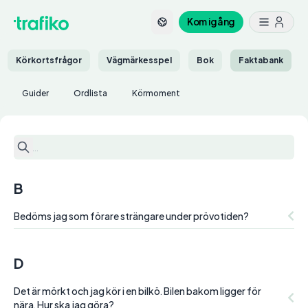
Kom igång
Körkortsfrågor
Vägmärkesspel
Bok
Faktabank
Guider
Ordlista
Körmoment
B
Bedöms jag som förare strängare under prövotiden?
D
Det är mörkt och jag kör i en bilkö. Bilen bakom ligger för
nära. Hur ska jag göra?