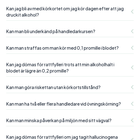
Kan jag bli av med körkortet om jag kör dagen efter att jag
druckit alkohol?
Kan man bli underkänd på handledarkursen?
Kan man straffas om man kör med 0,1 promille i blodet?
Kan jag dömas för rattfylleri trots att min alkoholhalt i
blodet är lägre än 0,2 promille?
Kan man göra riskettan utan körkortstillstånd?
Kan man ha två eller flera handledare vid övningskörning?
Kan man minska påverkan på miljön med sitt vägval?
Kan jag dömas för rattfylleri om jag tagit hallucinogena