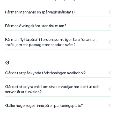
Får man stanna vid en spårvagnshållplats?
Får man övningsköra utan riskettan?
Får man flytta på sitt fordon, som utgör fara för annan
trafik, om ens passagerare skadats svårt?
G
Går det att påskynda förbränningen av alkohol?
Går det att styra en bil om styrservooljan har läckt ut och
servon är ur funktion?
Gäller högerregeln inne på en parkeringsplats?