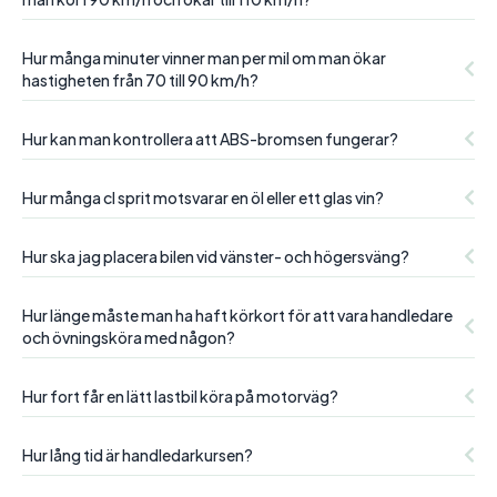
Hur många minuter vinner man per mil om man ökar
hastigheten från 70 till 90 km/h?
Hur kan man kontrollera att ABS-bromsen fungerar?
Hur många cl sprit motsvarar en öl eller ett glas vin?
Hur ska jag placera bilen vid vänster- och högersväng?
Hur länge måste man ha haft körkort för att vara handledare
och övningsköra med någon?
Hur fort får en lätt lastbil köra på motorväg?
Hur lång tid är handledarkursen?