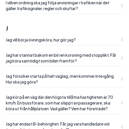
I vilken ordning ska jag följa anvisningar i trafiken när det
gäller trafiksignaler, regler och skyltar?
J
Jag vill börja övningsköra, hur gör jag?
Jag har stannat bakom en bil i en korsning med stopplikt. Får
jag köra samtidigt som bilen framför?
Jag försöker starta på halt väglag, men kommer inte igång.
Hur ska jag göra?
Jag kör på en väg där den högsta tillåtna hastigheten är 70
km/h. En bussförare, som har släppt av passagerare, ska
köra ut från hållplatsen. Vad gäller? Vem har företräde?
Jag har endast B-behörighet. Får jag vara handledare vid