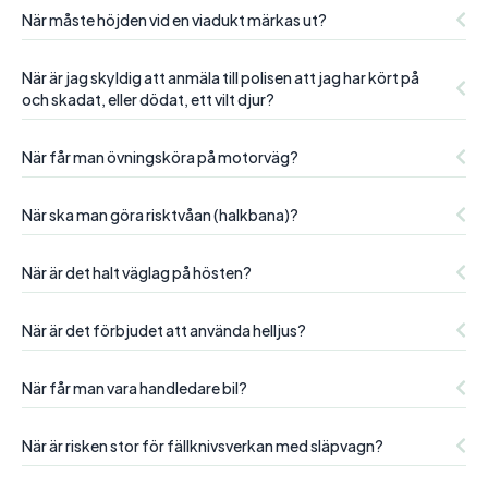
När måste höjden vid en viadukt märkas ut?
När är jag skyldig att anmäla till polisen att jag har kört på
och skadat, eller dödat, ett vilt djur?
När får man övningsköra på motorväg?
När ska man göra risktvåan (halkbana)?
När är det halt väglag på hösten?
När är det förbjudet att använda helljus?
När får man vara handledare bil?
När är risken stor för fällknivsverkan med släpvagn?