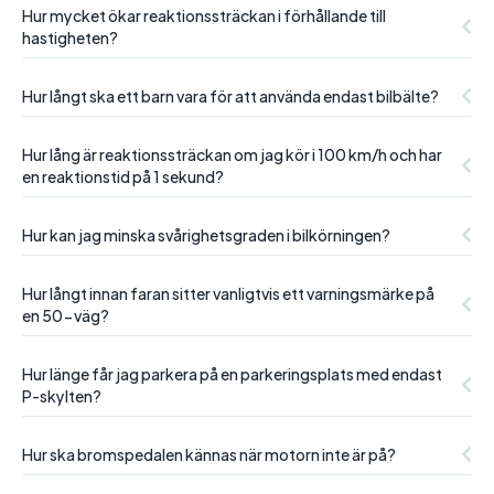
Hur mycket ökar reaktionssträckan i förhållande till
hastigheten?
Hur långt ska ett barn vara för att använda endast bilbälte?
Hur lång är reaktionssträckan om jag kör i 100 km/h och har
en reaktionstid på 1 sekund?
Hur kan jag minska svårighetsgraden i bilkörningen?
Hur långt innan faran sitter vanligtvis ett varningsmärke på
en 50-väg?
Hur länge får jag parkera på en parkeringsplats med endast
P-skylten?
Hur ska bromspedalen kännas när motorn inte är på?