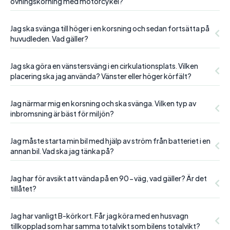
övningskörning med motorcykel?
Jag ska svänga till höger i en korsning och sedan fortsätta på
huvudleden. Vad gäller?
Jag ska göra en vänstersväng i en cirkulationsplats. Vilken
placering ska jag använda? Vänster eller höger körfält?
Jag närmar mig en korsning och ska svänga. Vilken typ av
inbromsning är bäst för miljön?
Jag måste starta min bil med hjälp av ström från batteriet i en
annan bil. Vad ska jag tänka på?
Jag har för avsikt att vända på en 90-väg, vad gäller? Är det
tillåtet?
Jag har vanligt B-körkort. Får jag köra med en husvagn
tillkopplad som har samma totalvikt som bilens totalvikt?