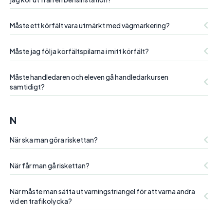
Måste ett körfält vara utmärkt med vägmarkering?
Måste jag följa körfältspilarna i mitt körfält?
Måste handledaren och eleven gå handledarkursen
samtidigt?
N
När ska man göra riskettan?
När får man gå riskettan?
När måste man sätta ut varningstriangel för att varna andra
vid en trafikolycka?