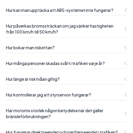
Hur kan man upptäcka att ABS-systemet inte fungerar?
Hur påverkas bromssträckan om jag sänker hastigheten
från 100 km/h till 50 km/h?
Hur bokar man riskettan?
Hur många personer skadas svårt i trafiken varje år?
Hur länge är risktvåan giltig?
Hur kontrollerar jag att styrservon fungerar?
Har motorns storlek någon betydelse när det gäller
bränsleförbrukningen?
Hur fungerar direktseendet och periferiseendet i trafiken?