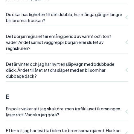
Du ökar hastigheten till det dubbla, hur många gånger längre
blir bromssträckan?
Det börjar regna efter en lång period av varmt och torrt
väder. Är det sämst väggrepp i början eller slutet av
regnskuren?
Det är vinter och jag har hyrt en släpvagn med odubbade
däck. Är det tillåtet att dra släpet med en bil som har
dubbade däck?
E
En polis vinkar att jag ska köra, men trafikljuset i korsningen
lyser rött. Vad ska jag göra?
Efter att jag har tvättat bilen tar bromsarna ojämnt. Hur kan