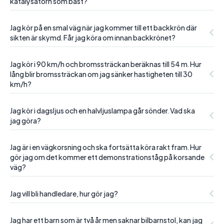
katalysatorn som bäst?
Jag kör på en smal väg när jag kommer till ett backkrön där
sikten är skymd. Får jag köra om innan backkrönet?
Jag kör i 90 km/h och bromssträckan beräknas till 54 m. Hur
lång blir bromssträckan om jag sänker hastigheten till 30
km/h?
Jag kör i dagsljus och en halvljuslampa går sönder. Vad ska
jag göra?
Jag är i en vägkorsning och ska fortsätta köra rakt fram. Hur
gör jag om det kommer ett demonstrationståg på korsande
väg?
Jag vill bli handledare, hur gör jag?
Jag har ett barn som är två år men saknar bilbarnstol, kan jag