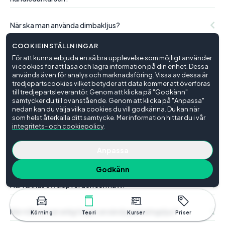
När ska man använda dimbakljus?
COOKIEINSTÄLLNINGAR
När ska man kontrollbesiktiga en bil?
För att kunna erbjuda en så bra upplevelse som möjligt använder
vi cookies för att läsa och lagra information på din enhet. Dessa
används även för analys och marknadsföring. Vissa av dessa är
När får man gå handledarkursen?
tredjepartscookies vilket betyder att data kommer att överföras
till tredjepartsleverantör. Genom att klicka på "Godkänn"
samtycker du till ovanstående. Genom att klicka på "Anpassa"
När är det stor risk för fartblindhet?
nedan kan du välja vilka cookies du vill godkänna. Du kan när
som helst återkalla ditt samtycke. Mer information hittar du i vår
integritets- och cookiepolicy
.
När tänds bromsljusen på bilen?
Anpassa
När är det vinterväglag?
Godkänn
När räknas ett släpfordon som lätt?
När måste man enligt lagen använda parkeringsljus?
Körning
Teori
Kurser
Priser