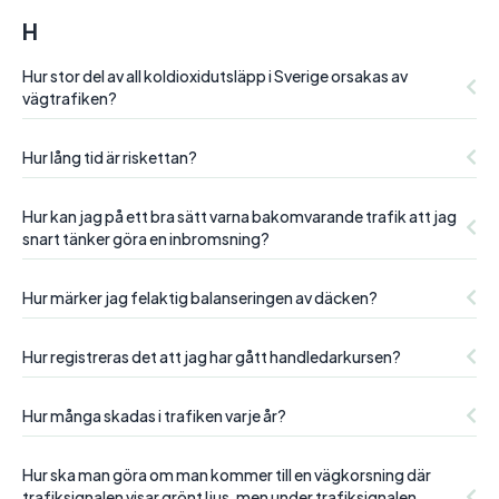
H
Hur stor del av all koldioxidutsläpp i Sverige orsakas av
vägtrafiken?
Hur lång tid är riskettan?
Hur kan jag på ett bra sätt varna bakomvarande trafik att jag
snart tänker göra en inbromsning?
Hur märker jag felaktig balanseringen av däcken?
Hur registreras det att jag har gått handledarkursen?
Hur många skadas i trafiken varje år?
Hur ska man göra om man kommer till en vägkorsning där
trafiksignalen visar grönt ljus, men under trafiksignalen