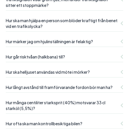
sitter ett stoppmärke?
Hur ska man hjälpa en person som blöder kraftigt från benet
vid en trafikolycka?
Hur märker jag om hjulinställningen är felaktig?
Hur går risktvåan (halkbana) till?
Hur ska helljuset användas vid möte i mörker?
Hur långt avstånd till framförvarande fordon bör man ha?
Hur många centiliter starksprit (40%) motsvarar 33 cl
starköl (5,5%)?
Hur ofta ska man kontrollbesiktiga bilen?