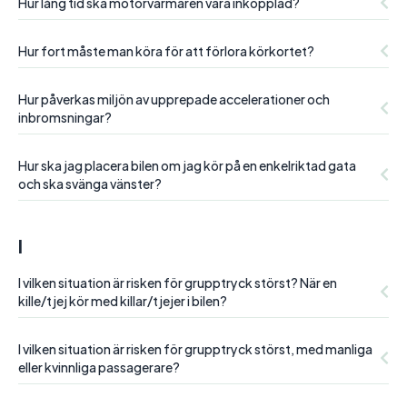
Hur lång tid ska motorvärmaren vara inkopplad?
Hur fort måste man köra för att förlora körkortet?
Hur påverkas miljön av upprepade accelerationer och
inbromsningar?
Hur ska jag placera bilen om jag kör på en enkelriktad gata
och ska svänga vänster?
I
I vilken situation är risken för grupptryck störst? När en
kille/tjej kör med killar/tjejer i bilen?
I vilken situation är risken för grupptryck störst, med manliga
eller kvinnliga passagerare?