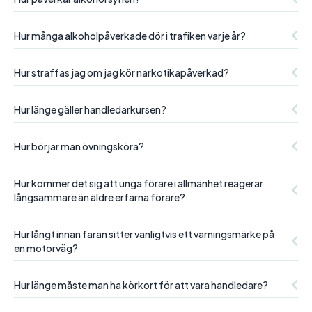
Hur många alkoholpåverkade dör i trafiken varje år?
Hur straffas jag om jag kör narkotikapåverkad?
Hur länge gäller handledarkursen?
Hur börjar man övningsköra?
Hur kommer det sig att unga förare i allmänhet reagerar
långsammare än äldre erfarna förare?
Hur långt innan faran sitter vanligtvis ett varningsmärke på
en motorväg?
Hur länge måste man ha körkort för att vara handledare?