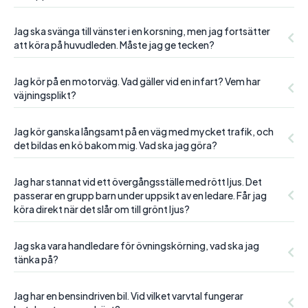
Jag ska svänga till vänster i en korsning, men jag fortsätter
att köra på huvudleden. Måste jag ge tecken?
Jag kör på en motorväg. Vad gäller vid en infart? Vem har
väjningsplikt?
Jag kör ganska långsamt på en väg med mycket trafik, och
det bildas en kö bakom mig. Vad ska jag göra?
Jag har stannat vid ett övergångsställe med rött ljus. Det
passerar en grupp barn under uppsikt av en ledare. Får jag
köra direkt när det slår om till grönt ljus?
Jag ska vara handledare för övningskörning, vad ska jag
tänka på?
Jag har en bensindriven bil. Vid vilket varvtal fungerar