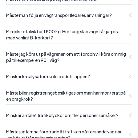
Måste man följa en vägtransportledares anvisningar?
Min bils totalvikt är 1 800 kg. Hur tung släpvagn får jag dra
med vanligt B-körkort?
Måste jag köra ut på vägrenen om ett fordon vill köra om mig
på till exempel en 90-väg?
Minskar katalysatorn koldioxidutsläppen?
Måste bilen registreringsbesiktigas om man har monterat på
en dragkrok?
Minskar antalet trafikolyckor om fler personer samåker?
Måste jag lämna företräde åt trafiken på korsande väg när
jag kör ut från en bensinstation?