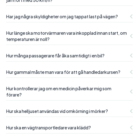
jämfört med 50 km/h?
Har jag några skyldigheter om jag tappat last på vägen?
Hur länge ska motorvärmaren vara inkopplad innan start, om
temperaturen är noll?
Hur många passagerare får åka samtidigt i en bil?
Hur gammal måste man vara för att gå handledarkursen?
Hur kontrollerar jag om en medicin påverkar mig som
förare?
Hur ska helljuset användas vid omkörning i mörker?
Hur ska en vägtransportledare vara klädd?