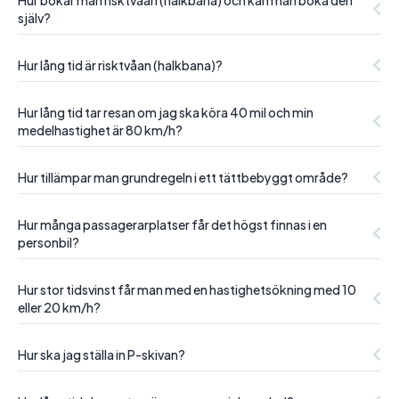
Hur bokar man risktvåan (halkbana) och kan man boka den
själv?
Hur lång tid är risktvåan (halkbana)?
Hur lång tid tar resan om jag ska köra 40 mil och min
medelhastighet är 80 km/h?
Hur tillämpar man grundregeln i ett tättbebyggt område?
Hur många passagerarplatser får det högst finnas i en
personbil?
Hur stor tidsvinst får man med en hastighetsökning med 10
eller 20 km/h?
Hur ska jag ställa in P-skivan?