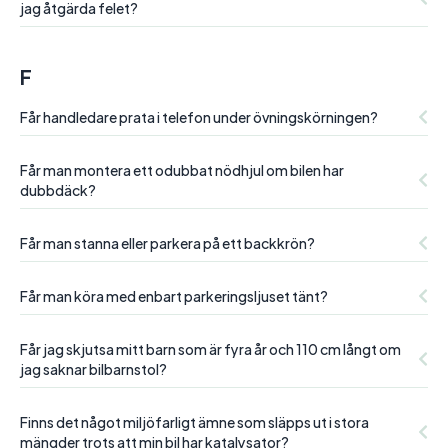
jag åtgärda felet?
F
Får handledare prata i telefon under övningskörningen?
Får man montera ett odubbat nödhjul om bilen har
dubbdäck?
Får man stanna eller parkera på ett backkrön?
Får man köra med enbart parkeringsljuset tänt?
Får jag skjutsa mitt barn som är fyra år och 110 cm långt om
jag saknar bilbarnstol?
Finns det något miljöfarligt ämne som släpps ut i stora
mängder trots att min bil har katalysator?