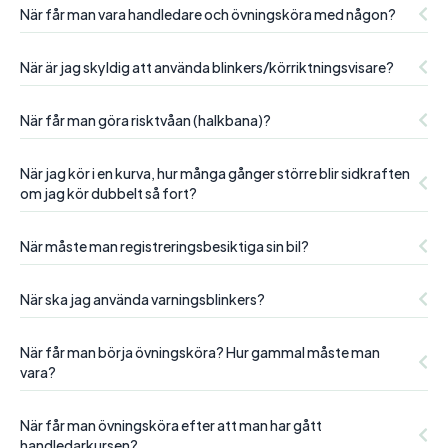
När får man vara handledare och övningsköra med någon?
När är jag skyldig att använda blinkers/körriktningsvisare?
När får man göra risktvåan (halkbana)?
När jag kör i en kurva, hur många gånger större blir sidkraften
om jag kör dubbelt så fort?
När måste man registreringsbesiktiga sin bil?
När ska jag använda varningsblinkers?
När får man börja övningsköra? Hur gammal måste man
vara?
När får man övningsköra efter att man har gått
handledarkursen?