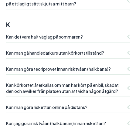
på ett lagligt sätt skjutsa mitt barn?
K
Kan det vara halt väglag på sommaren?
Kan man gå handledarkurs utan körkortstillstånd?
Kan man göra teoriprovet innan risktvåan (halkbana)?
Kan körkortet återkallas om man har kört på en bil, skadat
den och avviker från platsen utan att vidta någon åtgärd?
Kan man göra riskettan online på distans?
Kan jag göra risktvåan (halkbanan) innan riskettan?