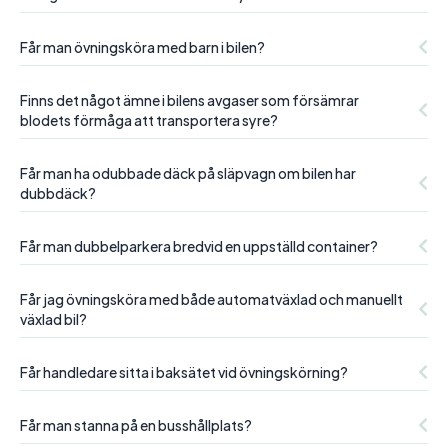
Får man övningsköra med barn i bilen?
Finns det något ämne i bilens avgaser som försämrar
blodets förmåga att transportera syre?
Får man ha odubbade däck på släpvagn om bilen har
dubbdäck?
Får man dubbelparkera bredvid en uppställd container?
Får jag övningsköra med både automatväxlad och manuellt
växlad bil?
Får handledare sitta i baksätet vid övningskörning?
Får man stanna på en busshållplats?