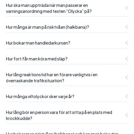
Hur ska man uppträda när man passerar en
varningsanordning med texten ”Olycka” på?
Hur många är man på risktvåan (halkbana)?
Hur bokar man handledarkursen?
Hur fort får man köra med släp?
Hur lång reaktionstid har en förare vanligtvis i en
överraskande trafiksituation?
Hur många viltolyckor sker varje år?
Hur lång bör en person vara för att sitta på en plats med
krockkudde?