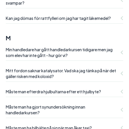
svampar?
Kan jag dömas för rattfylleri om jag har tagit läkemedel?
M
Min handledare har gått handledarkursen tidigare men jag
som elev har inte gått - hur gör vi?
Mitt fordon saknar katalysator. Vad ska jag tänka på när det
gäller risken med koloxid?
Måste man efterdra hjulbultarna efter ett hjulbyte?
Måste man ha gjort synundersökning innan
handledarkursen?
Måste man ha bilbälte på sig när man åker taxi?