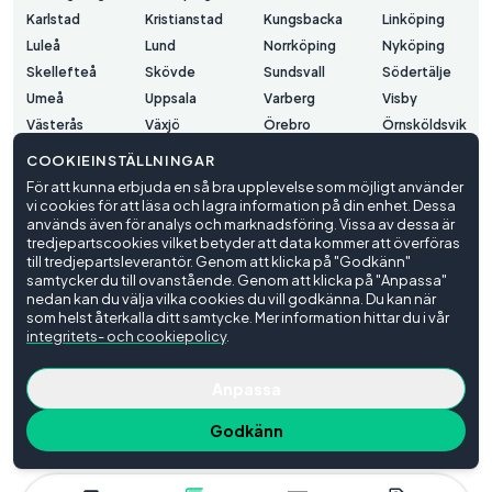
Karlstad
Kristianstad
Kungsbacka
Linköping
Luleå
Lund
Norrköping
Nyköping
Skellefteå
Skövde
Sundsvall
Södertälje
Umeå
Uppsala
Varberg
Visby
Västerås
Växjö
Örebro
Örnsköldsvik
Östersund
COOKIEINSTÄLLNINGAR
För att kunna erbjuda en så bra upplevelse som möjligt använder
vi cookies för att läsa och lagra information på din enhet. Dessa
Användarvillkor
används även för analys och marknadsföring. Vissa av dessa är
Integritetspolicy
tredjepartscookies vilket betyder att data kommer att överföras
Cookieinställningar
till tredjepartsleverantör. Genom att klicka på "Godkänn"
samtycker du till ovanstående. Genom att klicka på "Anpassa"
© Trafiko
2026
nedan kan du välja vilka cookies du vill godkänna. Du kan när
som helst återkalla ditt samtycke. Mer information hittar du i vår
integritets- och cookiepolicy
.
Anpassa
Godkänn