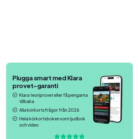
Plugga smart med Klara
provet-garanti
Klara teoriprovet eller få pengarna
tillbaka
Alla körkortsfrågor från 2026
Hela körkortsboken som ljudbok
och video