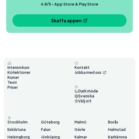
4.8/5 - App Store & Play Store
Skaffa appen
Intensivkurs
Kontakt
Körlektioner
Jobba med oss
Kurser
Teori
Priser
Dark mode
Svenska
Välj ort
Stockholm
Göteborg
Malmö
Borås
Eskilstuna
Falun
Gävle
Halmstad
Helsingborg
Jönköping
Kalmar
Karlskrona