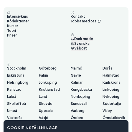
Intensivkurs
Kontakt
Körlektioner
Jobba med oss
Kurser
Teori
Priser
Dark mode
Svenska
Välj ort
Stockholm
Göteborg
Malmö
Borås
Eskilstuna
Falun
Gävle
Halmstad
Helsingborg
Jönköping
Kalmar
Karlskrona
Karlstad
Kristianstad
Kungsbacka
Linköping
Luleå
Lund
Norrköping
Nyköping
Skellefteå
Skövde
Sundsvall
Södertälje
Umeå
Uppsala
Varberg
Visby
Västerås
Växjö
Örebro
Örnsköldsvik
Östersund
COOKIEINSTÄLLNINGAR