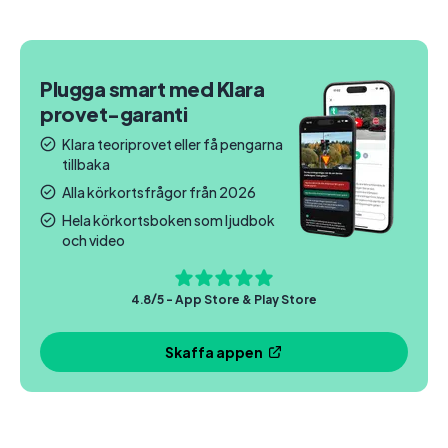
Plugga smart med Klara
provet-garanti
Klara teoriprovet eller få pengarna
tillbaka
Alla körkortsfrågor från 2026
Hela körkortsboken som ljudbok
och video
4.8/5 - App Store & Play Store
Skaffa appen