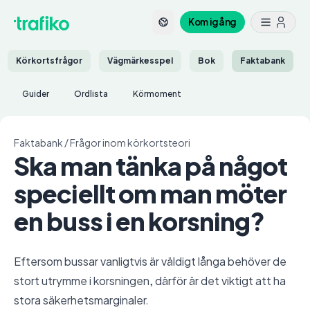
Kom igång
Körkortsfrågor
Vägmärkesspel
Bok
Faktabank
Guider
Ordlista
Körmoment
Faktabank
/
Frågor inom körkortsteori
Ska man tänka på något
speciellt om man möter
en buss i en korsning?
Eftersom bussar vanligtvis är väldigt långa behöver de
stort utrymme i korsningen, därför är det viktigt att ha
stora säkerhetsmarginaler.