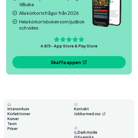
tillbaka
Alla körkortsfrågor från 2026
Hela körkortsboken som ljudbok
och video
4.8/5 - App Store & Play Store
Skaffa appen
Intensivkurs
Kontakt
Körlektioner
Jobba med oss
Kurser
Teori
Priser
Dark mode
Svenska