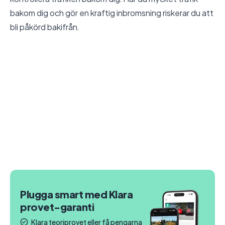
bakom dig och gör en kraftig inbromsning riskerar du att
bli påkörd bakifrån.
Plugga smart med Klara
provet-garanti
Klara teoriprovet eller få pengarna