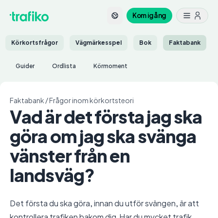
Kom igång
Körkortsfrågor
Vägmärkesspel
Bok
Faktabank
Guider
Ordlista
Körmoment
Faktabank
/
Frågor inom körkortsteori
Vad är det första jag ska
göra om jag ska svänga
vänster från en
landsväg?
Det första du ska göra, innan du utför svängen, är att
kontrollera trafiken bakom dig. Har du mycket trafik