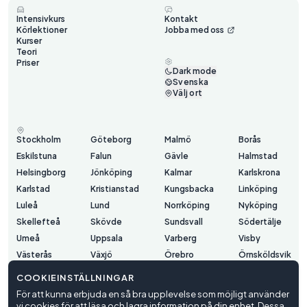
Intensivkurs
Kontakt
Körlektioner
Jobba med oss
Kurser
Teori
Priser
Dark mode
Svenska
Välj ort
Stockholm
Göteborg
Malmö
Borås
Eskilstuna
Falun
Gävle
Halmstad
Helsingborg
Jönköping
Kalmar
Karlskrona
Karlstad
Kristianstad
Kungsbacka
Linköping
Luleå
Lund
Norrköping
Nyköping
Skellefteå
Skövde
Sundsvall
Södertälje
Umeå
Uppsala
Varberg
Visby
Västerås
Växjö
Örebro
Örnsköldsvik
Östersund
COOKIEINSTÄLLNINGAR
För att kunna erbjuda en så bra upplevelse som möjligt använder
vi cookies för att läsa och lagra information på din enhet. Dessa