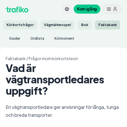
Kom igång
Körkortsfrågor
Vägmärkesspel
Bok
Faktabank
Guider
Ordlista
Körmoment
Faktabank
/
Frågor inom körkortsteori
Vad är
vägtransportledares
uppgift?
En vägtransportledare ger anvisningar för långa, tunga
och breda transporter.