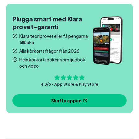
Plugga smart med Klara
provet-garanti
Klara teoriprovet eller få pengarna
tillbaka
Alla körkortsfrågor från 2026
Hela körkortsboken som ljudbok
och video
4.8/5 - App Store & Play Store
Skaffa appen