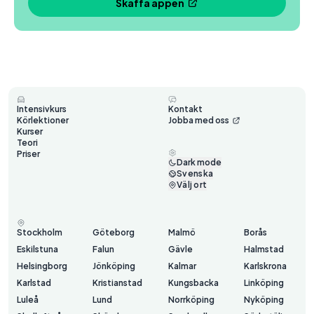
Skaffa appen
Intensivkurs
Kontakt
Körlektioner
Jobba med oss
Kurser
Teori
Priser
Dark mode
Svenska
Välj ort
Stockholm
Göteborg
Malmö
Borås
Eskilstuna
Falun
Gävle
Halmstad
Helsingborg
Jönköping
Kalmar
Karlskrona
Karlstad
Kristianstad
Kungsbacka
Linköping
Luleå
Lund
Norrköping
Nyköping