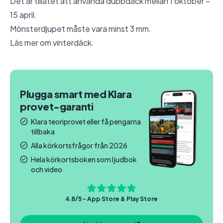
Det är tillåtet att använda dubbdäck mellan 1 oktober –
15 april.
Mönsterdjupet måste vara minst 3 mm.
Läs mer om
vinterdäck
.
Plugga smart med Klara
provet-garanti
Klara teoriprovet eller få pengarna
tillbaka
Alla körkortsfrågor från 2026
Hela körkortsboken som ljudbok
och video
4.8/5 - App Store & Play Store