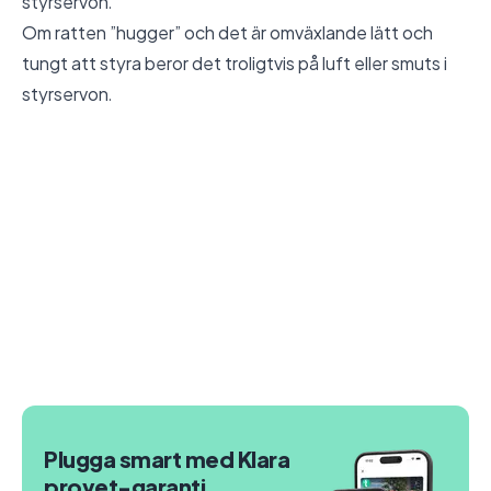
styrservon.
Om ratten ”hugger” och det är omväxlande lätt och
tungt att styra beror det troligtvis på luft eller smuts i
styrservon.
Plugga smart med Klara
provet-garanti