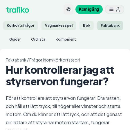
Kom igång
Körkortsfrågor
Vägmärkesspel
Bok
Faktabank
Guider
Ordlista
Körmoment
Faktabank
/
Frågor inom körkortsteori
Hur kontrollerar jag att
styrservon fungerar?
För att kontrollera att styrservon fungerar: Dra ratten,
och håll ett lätt tryck, till höger eller vänster och starta
motorn. Om du känner ett lätt ryck, och att det genast
blir lättare att styra när motorn startars, fungerar