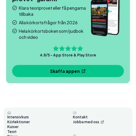
Klara teoriprovet eller få pengarna
tillbaka
Alla körkortsfrågor från 2026
Hela körkortsboken som ljudbok
och video
4.8/5 - App Store & Play Store
Skaffa appen
Intensivkurs
Kontakt
Körlektioner
Jobba med oss
Kurser
Teori