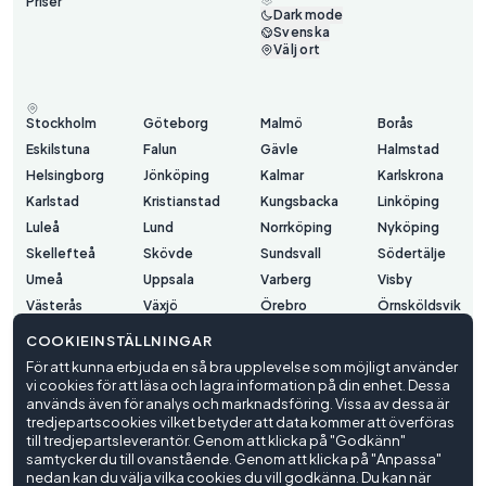
Priser
Dark mode
Svenska
Välj ort
Stockholm
Göteborg
Malmö
Borås
Eskilstuna
Falun
Gävle
Halmstad
Helsingborg
Jönköping
Kalmar
Karlskrona
Karlstad
Kristianstad
Kungsbacka
Linköping
Luleå
Lund
Norrköping
Nyköping
Skellefteå
Skövde
Sundsvall
Södertälje
Umeå
Uppsala
Varberg
Visby
Västerås
Växjö
Örebro
Örnsköldsvik
Östersund
COOKIEINSTÄLLNINGAR
För att kunna erbjuda en så bra upplevelse som möjligt använder
vi cookies för att läsa och lagra information på din enhet. Dessa
Användarvillkor
används även för analys och marknadsföring. Vissa av dessa är
Integritetspolicy
tredjepartscookies vilket betyder att data kommer att överföras
Cookieinställningar
till tredjepartsleverantör. Genom att klicka på "Godkänn"
samtycker du till ovanstående. Genom att klicka på "Anpassa"
© Trafiko
2026
nedan kan du välja vilka cookies du vill godkänna. Du kan när