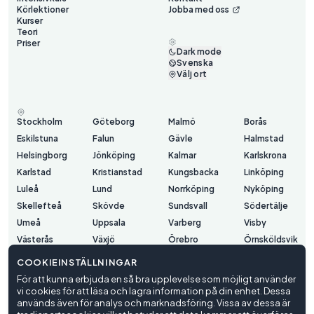
Körlektioner
Jobba med oss
Kurser
Teori
Priser
Dark mode
Svenska
Välj ort
Stockholm
Göteborg
Malmö
Borås
Eskilstuna
Falun
Gävle
Halmstad
Helsingborg
Jönköping
Kalmar
Karlskrona
Karlstad
Kristianstad
Kungsbacka
Linköping
Luleå
Lund
Norrköping
Nyköping
Skellefteå
Skövde
Sundsvall
Södertälje
Umeå
Uppsala
Varberg
Visby
Västerås
Växjö
Örebro
Örnsköldsvik
Östersund
COOKIEINSTÄLLNINGAR
För att kunna erbjuda en så bra upplevelse som möjligt använder
vi cookies för att läsa och lagra information på din enhet. Dessa
Användarvillkor
används även för analys och marknadsföring. Vissa av dessa är
Integritetspolicy