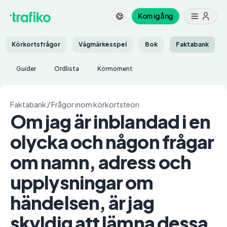
Kom igång
Körkortsfrågor
Vägmärkesspel
Bok
Faktabank
Guider
Ordlista
Körmoment
Faktabank
/
Frågor inom körkortsteori
Om jag är inblandad i en
olycka och någon frågar
om namn, adress och
upplysningar om
händelsen, är jag
skyldig att lämna dessa