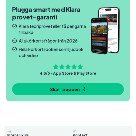
Plugga smart med Klara
provet-garanti
Klara teoriprovet eller få pengarna
tillbaka
Alla körkortsfrågor från 2026
Hela körkortsboken som ljudbok
och video
4.8/5 - App Store & Play Store
Skaffa appen
Intensivkurs
Kontakt