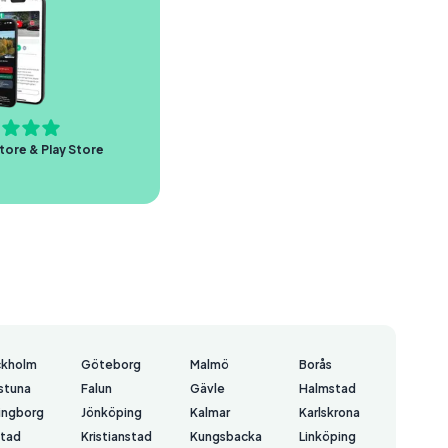
tore & Play Store
ckholm
Göteborg
Malmö
Borås
lstuna
Falun
Gävle
Halmstad
ingborg
Jönköping
Kalmar
Karlskrona
stad
Kristianstad
Kungsbacka
Linköping