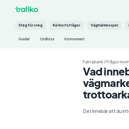
Steg för steg
Körkortsfrågor
Vägmärkesspel
Guider
Ordlista
Körmoment
Faktabank
/
Frågor inom
Vad inneb
vägmarke
trottoar
Det innebär att du int