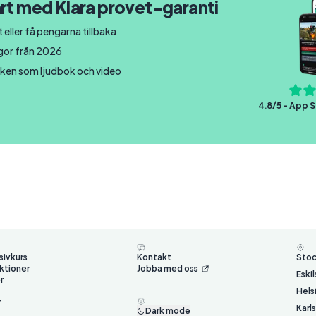
rt med Klara provet-garanti
 eller få pengarna tillbaka
ågor från 2026
ken som ljudbok och video
4.8/5 - App S
sivkurs
Kontakt
Sto
ktioner
Jobba med oss
Eski
r
Hels
r
Karl
Dark mode