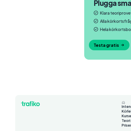
Plugga sma
Klara teoriprovet
Alla körkortsfr
Hela körkortsbo
Testa gratis
Inten
Körle
Kurse
Teori
Prise