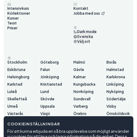
Intensivkurs
Kontakt
Körlektioner
Jobba med oss
Kurser
Teori
Priser
Dark mode
Svenska
Välj ort
Stockholm
Göteborg
Malmö
Borås
Eskilstuna
Falun
Gävle
Halmstad
Helsingborg
Jönköping
Kalmar
Karlskrona
Karlstad
Kristianstad
Kungsbacka
Linköping
Luleå
Lund
Norrköping
Nyköping
Skellefteå
Skövde
Sundsvall
Södertälje
Umeå
Uppsala
Varberg
Visby
Västerås
Växjö
Örebro
Örnsköldsvik
Östersund
COOKIEINSTÄLLNINGAR
För att kunna erbjuda en så bra upplevelse som möjligt använder
vi cookies för att läsa och lagra information på din enhet. Dessa