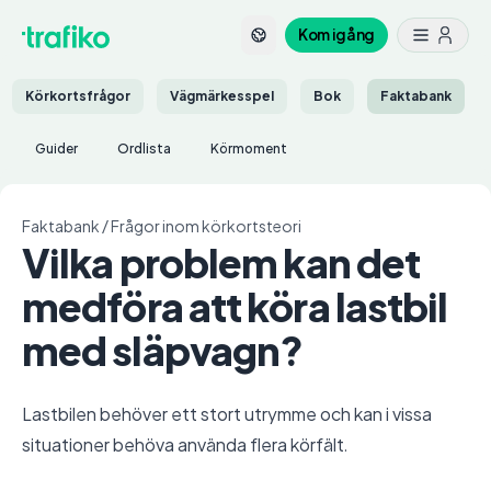
Kom igång
Körkortsfrågor
Vägmärkesspel
Bok
Faktabank
Guider
Ordlista
Körmoment
Faktabank
/
Frågor inom körkortsteori
Vilka problem kan det
medföra att köra lastbil
med släpvagn?
Lastbilen behöver ett stort utrymme och kan i vissa
situationer behöva använda flera körfält.