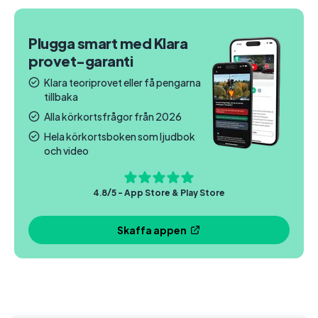
Plugga smart med Klara
provet-garanti
Klara teoriprovet eller få pengarna
tillbaka
Alla körkortsfrågor från 2026
Hela körkortsboken som ljudbok
och video
4.8/5 - App Store & Play Store
Skaffa appen