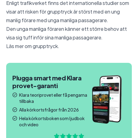
Enligt trafikverket finns det internationella studier som
visar att risken för grupptryck är störst med en ung
manlig förare med unga manliga passagerare.
Den unga manliga föraren känner ett större behov att
visa sig tuff inför sina manliga passagerare.
Läs mer om
grupptryck
.
Plugga smart med Klara
provet-garanti
Klara teoriprovet eller få pengarna
tillbaka
Alla körkortsfrågor från 2026
Hela körkortsboken som ljudbok
och video