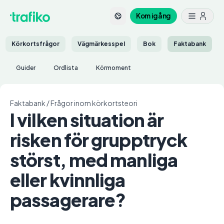
Kom igång
Körkortsfrågor
Vägmärkesspel
Bok
Faktabank
Guider
Ordlista
Körmoment
Faktabank
/
Frågor inom körkortsteori
I vilken situation är
risken för grupptryck
störst, med manliga
eller kvinnliga
passagerare?