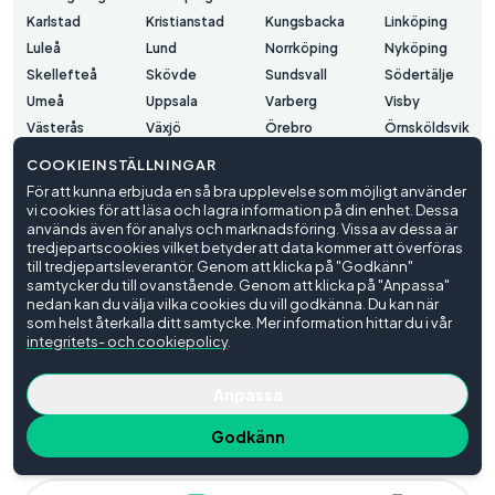
Karlstad
Kristianstad
Kungsbacka
Linköping
Luleå
Lund
Norrköping
Nyköping
Skellefteå
Skövde
Sundsvall
Södertälje
Umeå
Uppsala
Varberg
Visby
Västerås
Växjö
Örebro
Örnsköldsvik
Östersund
COOKIEINSTÄLLNINGAR
För att kunna erbjuda en så bra upplevelse som möjligt använder
vi cookies för att läsa och lagra information på din enhet. Dessa
Användarvillkor
används även för analys och marknadsföring. Vissa av dessa är
Integritetspolicy
tredjepartscookies vilket betyder att data kommer att överföras
Cookieinställningar
till tredjepartsleverantör. Genom att klicka på "Godkänn"
samtycker du till ovanstående. Genom att klicka på "Anpassa"
© Trafiko
2026
nedan kan du välja vilka cookies du vill godkänna. Du kan när
som helst återkalla ditt samtycke. Mer information hittar du i vår
integritets- och cookiepolicy
.
Anpassa
Godkänn