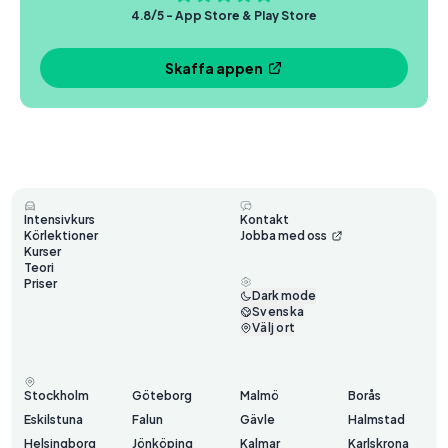
4.8/5 - App Store & Play Store
Skaffa appen
Intensivkurs
Kontakt
Körlektioner
Jobba med oss
Kurser
Teori
Priser
Dark mode
Svenska
Välj ort
Stockholm
Göteborg
Malmö
Borås
Eskilstuna
Falun
Gävle
Halmstad
Helsingborg
Jönköping
Kalmar
Karlskrona