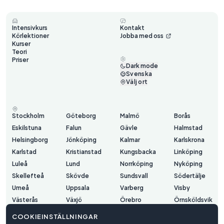
Intensivkurs
Kontakt
Körlektioner
Jobba med oss
Kurser
Teori
Priser
Dark mode
Svenska
Välj ort
Stockholm
Göteborg
Malmö
Borås
Eskilstuna
Falun
Gävle
Halmstad
Helsingborg
Jönköping
Kalmar
Karlskrona
Karlstad
Kristianstad
Kungsbacka
Linköping
Luleå
Lund
Norrköping
Nyköping
Skellefteå
Skövde
Sundsvall
Södertälje
Umeå
Uppsala
Varberg
Visby
Västerås
Växjö
Örebro
Örnsköldsvik
Östersund
COOKIEINSTÄLLNINGAR