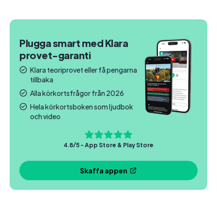
Plugga smart med Klara
provet-garanti
Klara teoriprovet eller få pengarna
tillbaka
Alla körkortsfrågor från 2026
Hela körkortsboken som ljudbok
och video
4.8/5 - App Store & Play Store
Skaffa appen