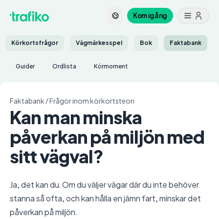
Kom igång
Körkortsfrågor
Vägmärkesspel
Bok
Faktabank
Guider
Ordlista
Körmoment
Faktabank
/
Frågor inom körkortsteori
Kan man minska
påverkan på miljön med
sitt vägval?
Ja, det kan du. Om du väljer vägar där du inte behöver
stanna så ofta, och kan hålla en jämn fart, minskar det
påverkan på miljön.