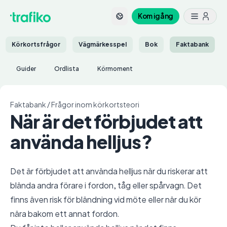
Kom igång
Körkortsfrågor
Vägmärkesspel
Bok
Faktabank
Guider
Ordlista
Körmoment
Faktabank
/
Frågor inom körkortsteori
När är det förbjudet att
använda helljus?
Det är förbjudet att använda helljus när du riskerar att
blända andra förare i fordon, tåg eller spårvagn. Det
finns även risk för bländning vid möte eller när du kör
nära bakom ett annat fordon.