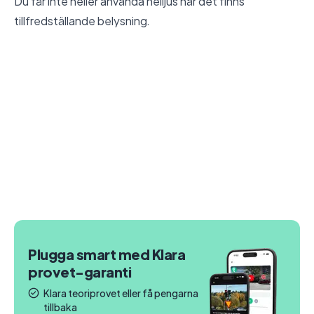
Du får inte heller använda helljus när det finns
tillfredställande belysning.
Plugga smart med Klara
provet-garanti
Klara teoriprovet eller få pengarna
tillbaka