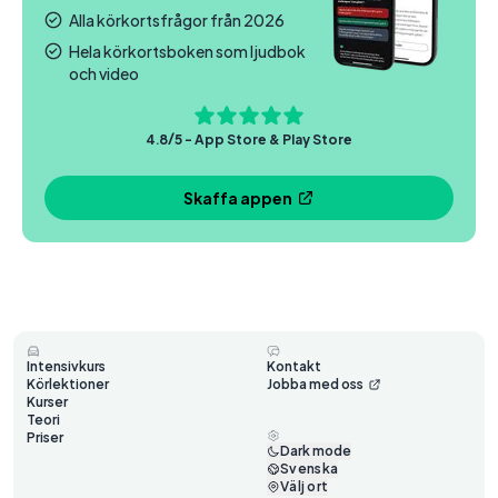
Alla körkortsfrågor från 2026
Hela körkortsboken som ljudbok
och video
4.8/5 - App Store & Play Store
Skaffa appen
Intensivkurs
Kontakt
Körlektioner
Jobba med oss
Kurser
Teori
Priser
Dark mode
Svenska
Välj ort