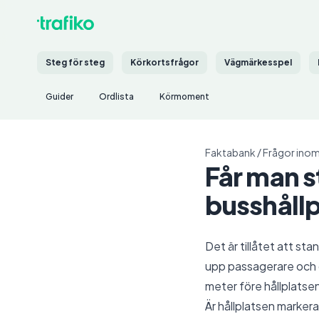
Steg för steg
Körkortsfrågor
Vägmärkesspel
Guider
Ordlista
Körmoment
Faktabank
/
Frågor inom
Får man s
busshållp
Det är tillåtet att st
upp passagerare och d
meter före hållplatsen
Är hållplatsen markera