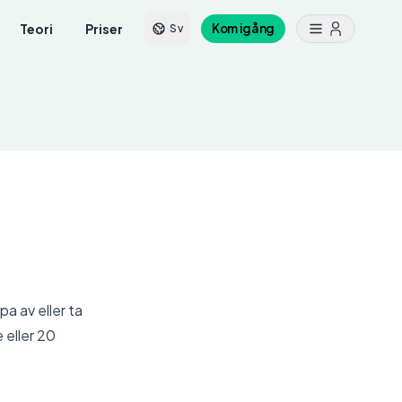
Teori
Priser
Kom igång
Sv
pa av eller ta
 eller 20