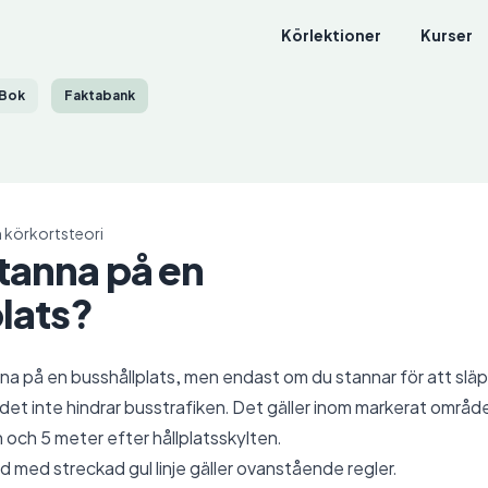
Körlektioner
Kurser
Bok
Faktabank
 körkortsteori
tanna på en
lats?
anna på en busshållplats, men endast om du stannar för att släp
et inte hindrar busstrafiken. Det gäller inom markerat område
 och 5 meter efter hållplatsskylten.
d med streckad gul linje gäller ovanstående regler.