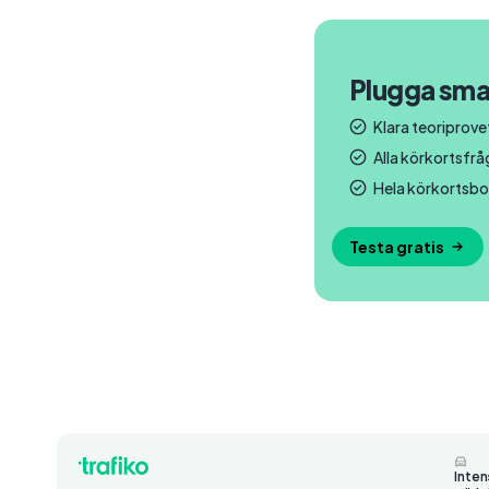
Plugga sma
Klara teoriprovet
Alla körkortsfr
Hela körkortsbo
Testa gratis
Inten