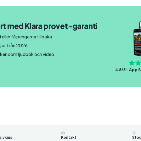
rt med Klara provet-garanti
 eller få pengarna tillbaka
ågor från 2026
ken som ljudbok och video
4.8/5 - App S
sivkurs
Kontakt
Sto