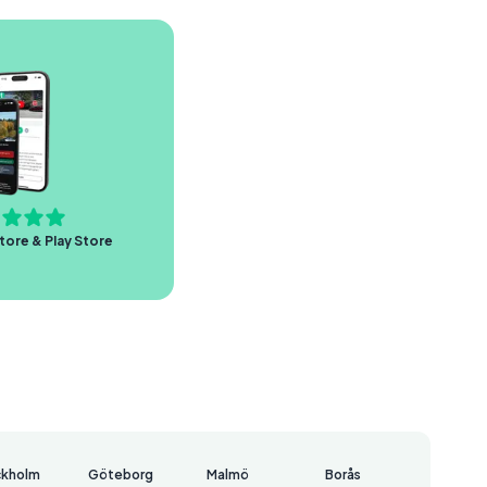
tore & Play Store
ckholm
Göteborg
Malmö
Borås