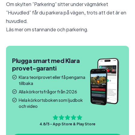
Om skylten ”Parkering” sitter under vägmärket
”Huvudled” får du parkera på vägen, trots att det är en
huvudled.
Läs mer om
stannande och parkering
.
Plugga smart med Klara
provet-garanti
Klara teoriprovet eller få pengarna
tillbaka
Alla körkortsfrågor från 2026
Hela körkortsboken som ljudbok
och video
4.8/5 - App Store & Play Store