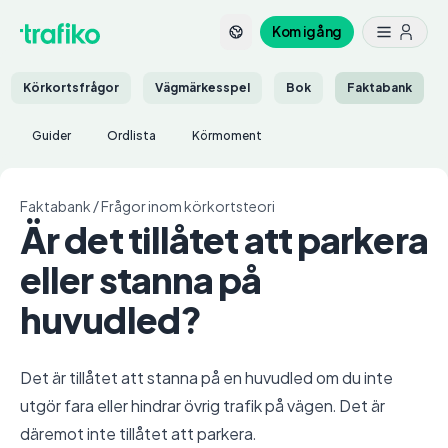
Kom igång
Körkortsfrågor
Vägmärkesspel
Bok
Faktabank
Guider
Ordlista
Körmoment
Faktabank
/
Frågor inom körkortsteori
Är det tillåtet att parkera
eller stanna på
huvudled?
Det är tillåtet att stanna på en huvudled om du inte
utgör fara eller hindrar övrig trafik på vägen. Det är
däremot inte tillåtet att parkera.