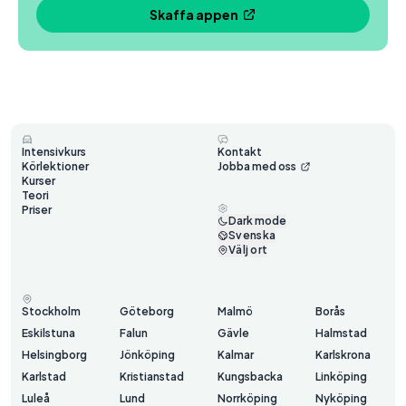
Skaffa appen
Intensivkurs
Kontakt
Körlektioner
Jobba med oss
Kurser
Teori
Priser
Dark mode
Svenska
Välj ort
Stockholm
Göteborg
Malmö
Borås
Eskilstuna
Falun
Gävle
Halmstad
Helsingborg
Jönköping
Kalmar
Karlskrona
Karlstad
Kristianstad
Kungsbacka
Linköping
Luleå
Lund
Norrköping
Nyköping