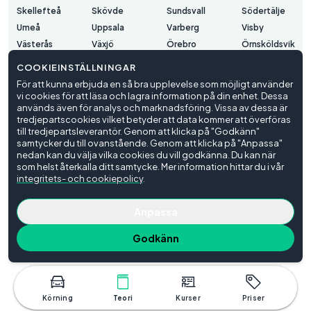
Skellefteå
Skövde
Sundsvall
Södertälje
Umeå
Uppsala
Varberg
Visby
Västerås
Växjö
Örebro
Örnsköldsvik
Östersund
COOKIEINSTÄLLNINGAR
För att kunna erbjuda en så bra upplevelse som möjligt använder
vi cookies för att läsa och lagra information på din enhet. Dessa
Användarvillkor
används även för analys och marknadsföring. Vissa av dessa är
Integritetspolicy
tredjepartscookies vilket betyder att data kommer att överföras
Cookieinställningar
till tredjepartsleverantör. Genom att klicka på "Godkänn"
samtycker du till ovanstående. Genom att klicka på "Anpassa"
© Trafiko
2026
nedan kan du välja vilka cookies du vill godkänna. Du kan när
som helst återkalla ditt samtycke. Mer information hittar du i vår
integritets- och cookiepolicy
.
Anpassa
Godkänn
Körning
Teori
Kurser
Priser