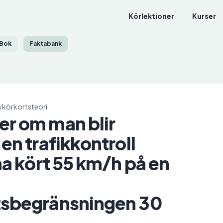
Körlektioner
Kurser
Bok
Faktabank
 körkortsteori
er om man blir
en trafikkontroll
 ha kört 55 km/h på en
tsbegränsningen 30