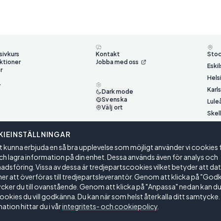
sivkurs
Kontakt
Sto
ktioner
Jobba med oss
Eski
r
Hels
r
Karl
Dark mode
Svenska
Lule
Välj ort
Skel
Ume
IEINSTÄLLNINGAR
Väst
t kunna erbjuda en så bra upplevelse som möjligt använder vi cookies 
Öste
ch lagra information på din enhet. Dessa används även för analys och
dsföring. Vissa av dessa är tredjepartscookies vilket betyder att da
 att överföras till tredjepartsleverantör. Genom att klicka på "God
ker du till ovanstående. Genom att klicka på "Anpassa" nedan kan du 
cookies du vill godkänna. Du kan när som helst återkalla ditt samtycke.
ation hittar du i vår
integritets- och cookiepolicy
.
gar