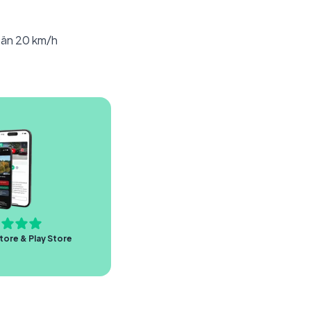
er än 20 km/h
tore & Play Store