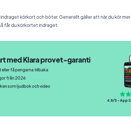
ll indraget körkort och böter. Generellt gäller att när du kör m
å får du körkortet indraget.
rt med Klara provet-garanti
 eller få pengarna tillbaka
ågor från 2026
ken som ljudbok och video
4.8/5 - App S