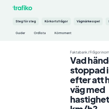
Steg för steg
Körkortsfrågor
Vägmärkesspel
Guider
Ordlista
Körmoment
Faktabank
/
Frågor inom
Vad händ
stoppad i 
efter att
väg med
hastighe
km/h?