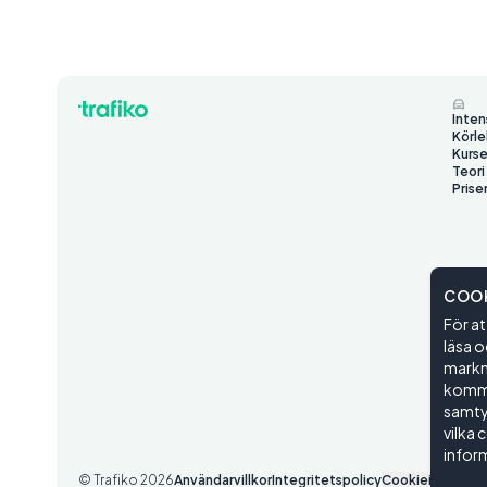
Inten
Körle
Kurse
Teori
Prise
COOK
För at
läsa o
markna
kommer
samtyc
vilka 
inform
© Trafiko
2026
Användarvillkor
Integritetspolicy
Cookieinställnin