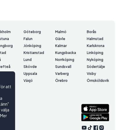
ckholm
Göteborg
Malmö
Borås
lstuna
Falun
Gävle
Halmstad
ingborg
Jönköping
Kalmar
Karlskrona
stad
Kristianstad
Kungsbacka
Linköping
å
Lund
Norrköping
Nyköping
lefteå
Skövde
Sundsvall
Södertälje
å
Uppsala
Varberg
Visby
erås
Växjö
Örebro
Örnsköldsvik
för att
rsund
ta
känn"
välja
 Mer