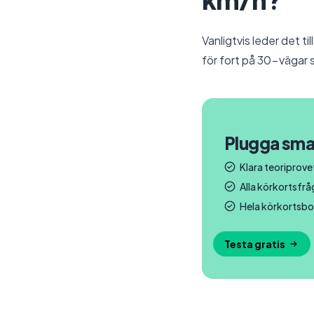
Vanligtvis leder det ti
för fort på 30-vägar s
Plugga sma
Klara teoriprovet
Alla körkortsfr
Hela körkortsbo
Testa gratis