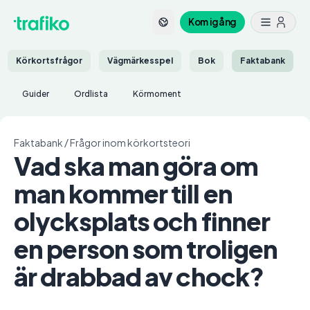
Kom igång
Körkortsfrågor
Vägmärkesspel
Bok
Faktabank
Guider
Ordlista
Körmoment
Faktabank
/
Frågor inom körkortsteori
Vad ska man göra om
man kommer till en
olycksplats och finner
en person som troligen
är drabbad av chock?