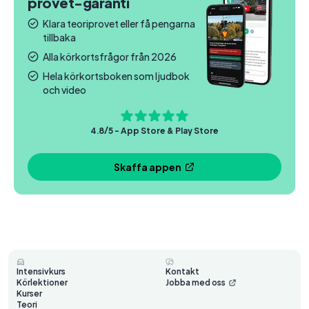
provet-garanti
Klara teoriprovet eller få pengarna
tillbaka
Alla körkortsfrågor från 2026
Hela körkortsboken som ljudbok
och video
4.8/5 - App Store & Play Store
Skaffa appen
Intensivkurs
Kontakt
Körlektioner
Jobba med oss
Kurser
Teori