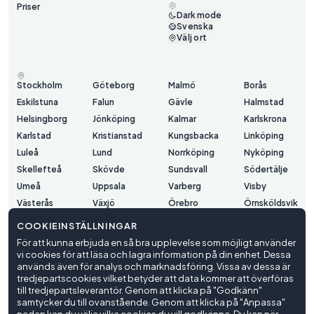
Priser
Dark mode
Svenska
Välj ort
Stockholm
Göteborg
Malmö
Borås
Eskilstuna
Falun
Gävle
Halmstad
Helsingborg
Jönköping
Kalmar
Karlskrona
Karlstad
Kristianstad
Kungsbacka
Linköping
Luleå
Lund
Norrköping
Nyköping
Skellefteå
Skövde
Sundsvall
Södertälje
Umeå
Uppsala
Varberg
Visby
Västerås
Växjö
Örebro
Örnsköldsvik
Östersund
COOKIEINSTÄLLNINGAR
För att kunna erbjuda en så bra upplevelse som möjligt använder
vi cookies för att läsa och lagra information på din enhet. Dessa
Användarvillkor
används även för analys och marknadsföring. Vissa av dessa är
Integritetspolicy
tredjepartscookies vilket betyder att data kommer att överföras
Cookieinställningar
till tredjepartsleverantör. Genom att klicka på "Godkänn"
samtycker du till ovanstående. Genom att klicka på "Anpassa"
© Trafiko
2026