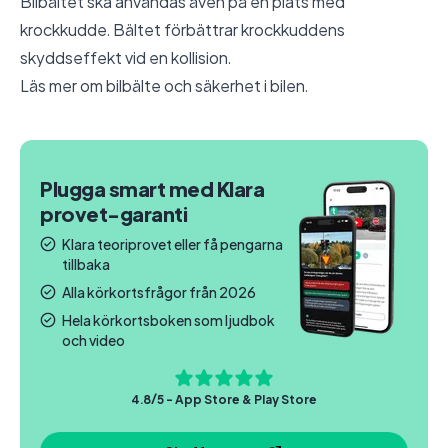
Bilbältet ska användas även på en plats med
krockkudde. Bältet förbättrar krockkuddens
skyddseffekt vid en kollision.
Läs mer om
bilbälte och säkerhet i bilen
.
Plugga smart med Klara
provet-garanti
Klara teoriprovet eller få pengarna
tillbaka
Alla körkortsfrågor från 2026
Hela körkortsboken som ljudbok
och video
4.8/5 - App Store & Play Store