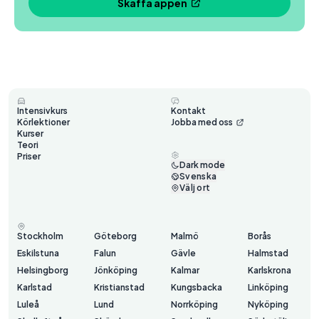
Skaffa appen
Intensivkurs
Kontakt
Körlektioner
Jobba med oss
Kurser
Teori
Priser
Dark mode
Svenska
Välj ort
Stockholm
Göteborg
Malmö
Borås
Eskilstuna
Falun
Gävle
Halmstad
Helsingborg
Jönköping
Kalmar
Karlskrona
Karlstad
Kristianstad
Kungsbacka
Linköping
Luleå
Lund
Norrköping
Nyköping