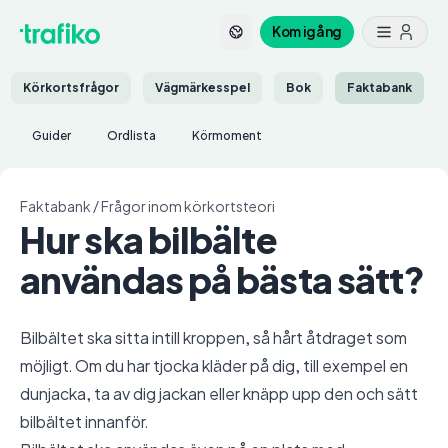
Kom igång
Körkortsfrågor
Vägmärkesspel
Bok
Faktabank
Guider
Ordlista
Körmoment
Faktabank
/
Frågor inom körkortsteori
Hur ska bilbälte
användas på bästa sätt?
Bilbältet ska sitta intill kroppen, så hårt åtdraget som
möjligt. Om du har tjocka kläder på dig, till exempel en
dunjacka, ta av dig jackan eller knäpp upp den och sätt
bilbältet innanför.