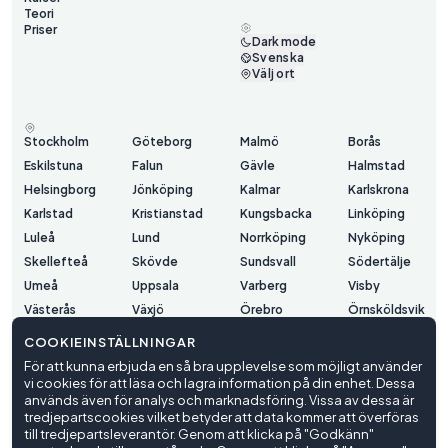
Teori
Priser
Dark mode
Svenska
Välj ort
Stockholm
Göteborg
Malmö
Borås
Eskilstuna
Falun
Gävle
Halmstad
Helsingborg
Jönköping
Kalmar
Karlskrona
Karlstad
Kristianstad
Kungsbacka
Linköping
Luleå
Lund
Norrköping
Nyköping
Skellefteå
Skövde
Sundsvall
Södertälje
Umeå
Uppsala
Varberg
Visby
Västerås
Växjö
Örebro
Örnsköldsvik
Östersund
COOKIEINSTÄLLNINGAR
För att kunna erbjuda en så bra upplevelse som möjligt använder
vi cookies för att läsa och lagra information på din enhet. Dessa
Användarvillkor
används även för analys och marknadsföring. Vissa av dessa är
Integritetspolicy
tredjepartscookies vilket betyder att data kommer att överföras
Cookieinställningar
till tredjepartsleverantör. Genom att klicka på "Godkänn"