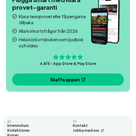
provet-garanti
Klara teoriprovet eller få pengarna
tillbaka
Alla körkortsfrågor från 2026
Hela körkortsboken som ljudbok
och video
4.8/5 - App Store & Play Store
Skaffa appen
Intensivkurs
Kontakt
Körlektioner
Jobba med oss
Kurser