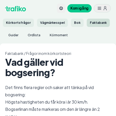
Kom igång
Körkortsfrågor
Vägmärkesspel
Bok
Faktabank
Guider
Ordlista
Körmoment
Faktabank
/
Frågor inom körkortsteori
Vad gäller vid
bogsering?
Det finns flera regler och saker att tänka på vid
bogsering:
Högsta hastigheten du får köra i är 30 km/h.
Bogserlinan måste markeras om den är längre än 2