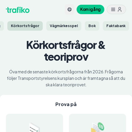
Kom igång
g
Körkortsfrågor
Vägmärkesspel
Bok
Faktabank
Körkortsfrågor
&
teoriprov
Öva med de senaste körkortsfrågorna från 2026. Frågorna
följer Transportstyrelsens kursplan och är framtagna så att du
ska klara teoriprovet.
Prova på