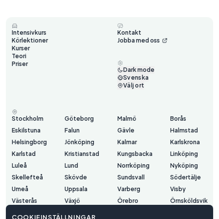
Intensivkurs
Kontakt
Körlektioner
Jobba med oss
Kurser
Teori
Priser
Dark mode
Svenska
Välj ort
Stockholm
Göteborg
Malmö
Borås
Eskilstuna
Falun
Gävle
Halmstad
Helsingborg
Jönköping
Kalmar
Karlskrona
Karlstad
Kristianstad
Kungsbacka
Linköping
Luleå
Lund
Norrköping
Nyköping
Skellefteå
Skövde
Sundsvall
Södertälje
Umeå
Uppsala
Varberg
Visby
Västerås
Växjö
Örebro
Örnsköldsvik
Östersund
COOKIEINSTÄLLNINGAR