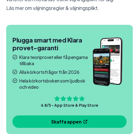
Läs mer om
väjningsregler & väjningsplikt
.
Plugga smart med Klara
provet-garanti
Klara teoriprovet eller få pengarna
tillbaka
Alla körkortsfrågor från 2026
Hela körkortsboken som ljudbok
och video
4.8/5 - App Store & Play Store
Skaffa appen