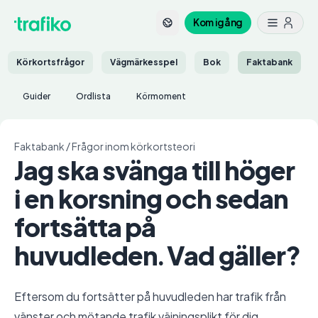
Kom igång
Körkortsfrågor
Vägmärkesspel
Bok
Faktabank
Guider
Ordlista
Körmoment
Faktabank
/
Frågor inom körkortsteori
Jag ska svänga till höger
i en korsning och sedan
fortsätta på
huvudleden. Vad gäller?
Eftersom du fortsätter på huvudleden har trafik från
vänster och mötande trafik väjningsplikt för dig.