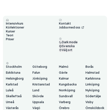
Intensivkurs
Kontakt
Körlektioner
Jobba med oss
Kurser
Teori
Priser
Dark mode
Svenska
Välj ort
Stockholm
Göteborg
Malmö
Borås
Eskilstuna
Falun
Gävle
Halmstad
Helsingborg
Jönköping
Kalmar
Karlskrona
Karlstad
Kristianstad
Kungsbacka
Linköping
Luleå
Lund
Norrköping
Nyköping
Skellefteå
Skövde
Sundsvall
Södertälje
Umeå
Uppsala
Varberg
Visby
Västerås
Växjö
Örebro
Örnsköldsvik