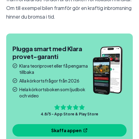
Om till exempel bilen framför gör en kraftig inbromsning
hinner du bromsa i tid.
Plugga smart med Klara
provet-garanti
Klara teoriprovet eller få pengarna
tillbaka
Alla körkortsfrågor från 2026
Hela körkortsboken som ljudbok
och video
4.8/5 - App Store & Play Store
Skaffa appen