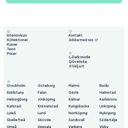
Intensivkurs
Kontakt
Körlektioner
Jobba med oss
Kurser
Teori
Priser
Dark mode
Svenska
Välj ort
Stockholm
Göteborg
Malmö
Borås
Eskilstuna
Falun
Gävle
Halmstad
Helsingborg
Jönköping
Kalmar
Karlskrona
Karlstad
Kristianstad
Kungsbacka
Linköping
Luleå
Lund
Norrköping
Nyköping
Skellefteå
Skövde
Sundsvall
Södertälje
Umeå
Uppsala
Varberg
Visby