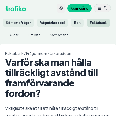
Kom igång
Körkortsfrågor
Vägmärkesspel
Bok
Faktabank
Guider
Ordlista
Körmoment
Faktabank
/
Frågor inom körkortsteori
Varför ska man hålla
tillräckligt avstånd till
framförvarande
fordon?
Viktigaste skälet till att hålla tillräckligt avstånd till
framförvarande fordon är att risken för kollision minskar.