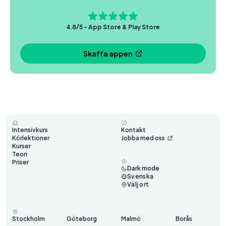
4.8/5 - App Store & Play Store
Skaffa appen
Intensivkurs
Kontakt
Körlektioner
Jobba med oss
Kurser
Teori
Priser
Dark mode
Svenska
Välj ort
Stockholm
Göteborg
Malmö
Borås