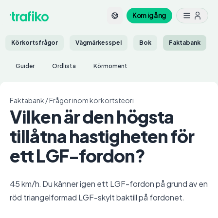
Kom igång
Körkortsfrågor
Vägmärkesspel
Bok
Faktabank
Guider
Ordlista
Körmoment
Faktabank
/
Frågor inom körkortsteori
Vilken är den högsta
tillåtna hastigheten för
ett LGF-fordon?
45 km/h. Du känner igen ett LGF-fordon på grund av en
röd triangelformad LGF-skylt baktill på fordonet.