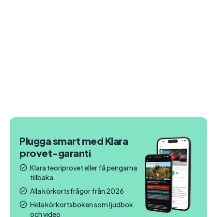
Plugga smart med Klara
provet-garanti
Klara teoriprovet eller få pengarna
tillbaka
Alla körkortsfrågor från 2026
Hela körkortsboken som ljudbok
och video