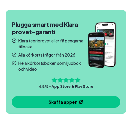
Plugga smart med Klara
provet-garanti
Klara teoriprovet eller få pengarna
tillbaka
Alla körkortsfrågor från 2026
Hela körkortsboken som ljudbok
och video
4.8/5 - App Store & Play Store
Skaffa appen