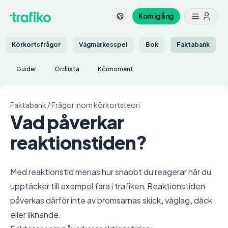
Kom igång
Körkortsfrågor
Vägmärkesspel
Bok
Faktabank
Guider
Ordlista
Körmoment
Faktabank
/
Frågor inom körkortsteori
Vad påverkar
reaktionstiden?
Med reaktionstid menas hur snabbt du reagerar när du
upptäcker till exempel fara i trafiken. Reaktionstiden
påverkas därför inte av bromsarnas skick, väglag, däck
eller liknande.