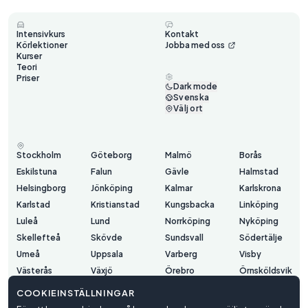
Intensivkurs
Kontakt
Körlektioner
Jobba med oss
Kurser
Teori
Priser
Dark mode
Svenska
Välj ort
Stockholm
Göteborg
Malmö
Borås
Eskilstuna
Falun
Gävle
Halmstad
Helsingborg
Jönköping
Kalmar
Karlskrona
Karlstad
Kristianstad
Kungsbacka
Linköping
Luleå
Lund
Norrköping
Nyköping
Skellefteå
Skövde
Sundsvall
Södertälje
Umeå
Uppsala
Varberg
Visby
Västerås
Växjö
Örebro
Örnsköldsvik
Östersund
COOKIEINSTÄLLNINGAR