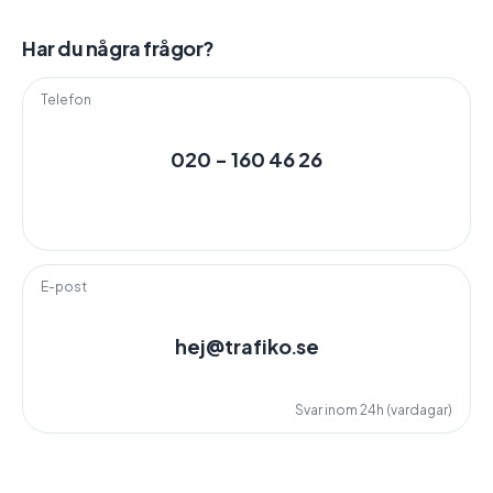
Har du några frågor?
Telefon
020 - 160 46 26
E-post
hej@trafiko.se
Svar inom 24h (vardagar)