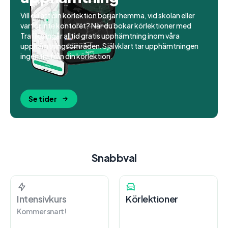
Vill du att din körlektion börjar hemma, vid skolan eller
varför inte kontoret? När du bokar körlektioner med
Trafiko ingår alltid gratis upphämtning inom våra
upphämtningsområden. Självklart tar upphämtningen
ingen tid från din körlektion.
Se tider
Snabbval
Intensivkurs
Körlektioner
Kommer snart!