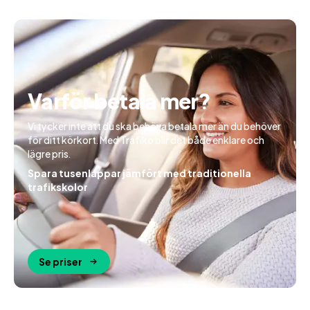
Varför betala mer?
Vi tycker inte att du ska behöva betala mer än du behöver
för ditt körkort. Med Trafiko blir det både enklare och
lägre pris.
Spara tusenlappar jämfört med traditionella
trafikskolor
Se priser