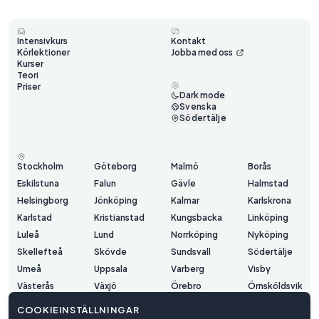
Intensivkurs
Kontakt
Körlektioner
Jobba med oss
Kurser
Teori
Priser
Dark mode
Svenska
Södertälje
Stockholm
Göteborg
Malmö
Borås
Eskilstuna
Falun
Gävle
Halmstad
Helsingborg
Jönköping
Kalmar
Karlskrona
Karlstad
Kristianstad
Kungsbacka
Linköping
Luleå
Lund
Norrköping
Nyköping
Skellefteå
Skövde
Sundsvall
Södertälje
Umeå
Uppsala
Varberg
Visby
Västerås
Växjö
Örebro
Örnsköldsvik
Östersund
COOKIEINSTÄLLNINGAR