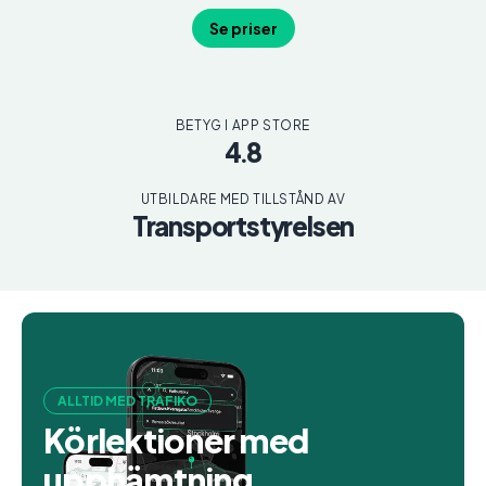
Se priser
BETYG I APP STORE
4.8
UTBILDARE MED TILLSTÅND AV
Transportstyrelsen
ALLTID MED TRAFIKO
Körlektioner med
upphämtning