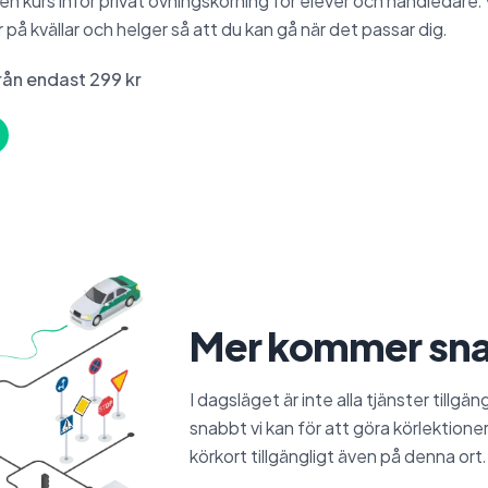
en kurs inför privat övningskörning för elever och handledare. 
er på kvällar och helger så att du kan gå när det passar dig.
rån endast 299 kr
Mer kommer sna
I dagsläget är inte alla tjänster tillgä
snabbt vi kan för att göra körlektioner
körkort tillgängligt även på denna ort. 