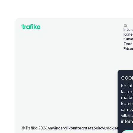
Inten
Körle
Kurse
Teori
Prise
COOK
För at
läsa o
markna
kommer
samtyc
vilka 
inform
© Trafiko
2026
Användarvillkor
Integritetspolicy
Cookieinställnin