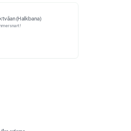
ktvåan (Halkbana)
mer snart!