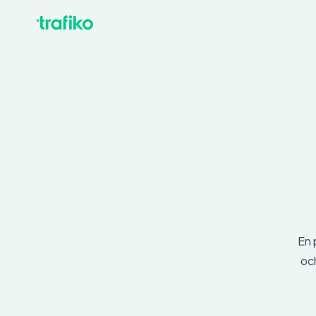
En 
och