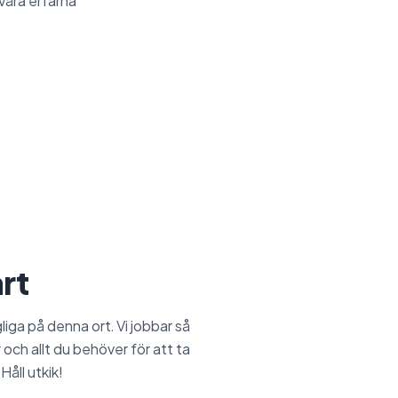
Våra erfarna
rt
ngliga på denna ort. Vi jobbar så
 och allt du behöver för att ta
Håll utkik!