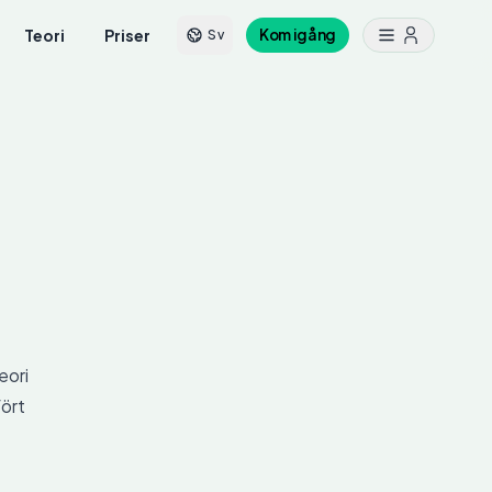
Teori
Priser
Kom igång
Sv
eori
fört