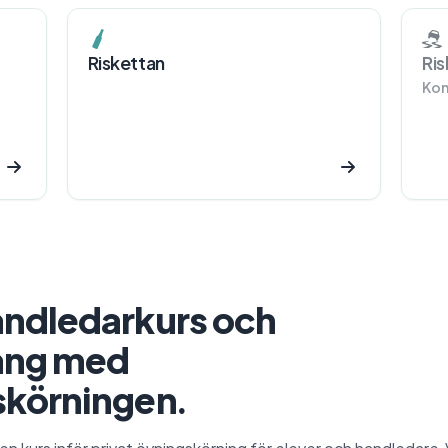
Riskettan
Ris
Kom
andledarkurs och
ång med
skörningen.