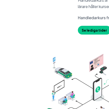
Handledarkurs är 
lärare håller kurs
Handledarkurs f
Se lediga tider