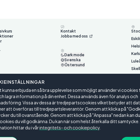
sivkurs
Kontakt
Sto
ktioner
Jobba med oss
Eski
r
Hels
r
Karl
Dark mode
Svenska
Lule
Östersund
Skel
Ume
IEINSTÄLLNINGAR
Väst
t kunna erbjuda en så bra upplevelse som möjligt använder vi cookies 
Öste
ch lagra information på din enhet. Dessa används även för analys och
dsföring. Vissa av dessa är tredjepartscookies vilket betyder att da
 att överföras till tredjepartsleverantör. Genom att klicka på "God
ker du till ovanstående. Genom att klicka på "Anpassa" nedan kan du 
cookies du vill godkänna. Du kan när som helst återkalla ditt samtycke.
ation hittar du i vår
integritets- och cookiepolicy
.
gar