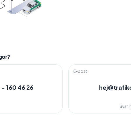
gor?
E-post
 - 160 46 26
hej@trafik
Svar 