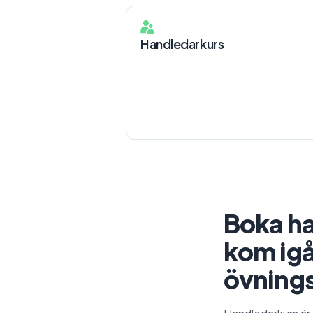
Handledarkurs
Boka h
kom ig
övning