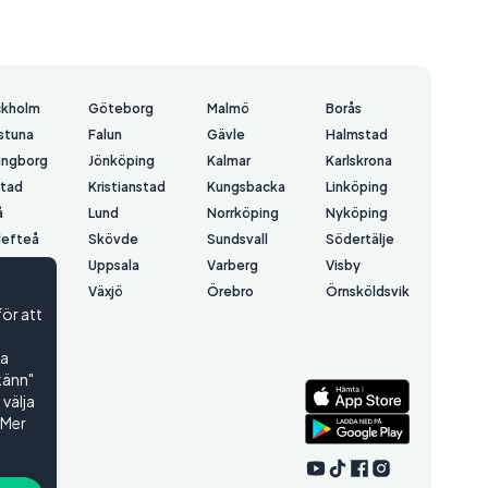
ckholm
Göteborg
Malmö
Borås
lstuna
Falun
Gävle
Halmstad
ingborg
Jönköping
Kalmar
Karlskrona
stad
Kristianstad
Kungsbacka
Linköping
å
Lund
Norrköping
Nyköping
lefteå
Skövde
Sundsvall
Södertälje
å
Uppsala
Varberg
Visby
erås
Växjö
Örebro
Örnsköldsvik
för att
rsund
ta
känn"
välja
 Mer