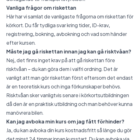
Vanliga frågor om riskettan
Här har vi samlat de vanligaste frågorna om riskettan för
körkort. Du får tydliga svar kring tider, ID-krav,
registrering, bokning, avbokning och vad som händer
efter kursen.
Måste jag gå riskettan innan jag kan gå risktvåan?
Nej, det finns inget krav på att gå riskettan före
risktvåan – du kan göra dem i valfri ordning. Det är
vanligt att man gör riskettan först eftersom det endast
är en teoretisk kurs och inga förkunskaper behövs.
Risktvåan sker vanligtvis senare i körkortsutbildningen
då den är en praktisk utbildning och man behöver kunna
manövrera bilen.
Kan jag avboka min kurs om jag fått förhinder?
Ja, du kan avboka din kurs kostnadsfritt så länge du gör
det minst 24 timmar innan kursstart. Du kan avboka via