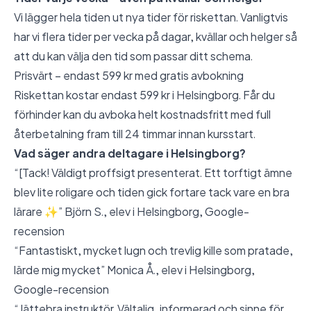
Vi lägger hela tiden ut nya tider för riskettan. Vanligtvis
har vi flera tider per vecka på dagar, kvällar och helger så
att du kan välja den tid som passar ditt schema.
Prisvärt – endast 599 kr med gratis avbokning
Riskettan kostar endast 599 kr i Helsingborg. Får du
förhinder kan du avboka helt kostnadsfritt med full
återbetalning fram till 24 timmar innan kursstart.
Vad säger andra deltagare i Helsingborg?
“[Tack! Väldigt proffsigt presenterat. Ett torftigt ämne
blev lite roligare och tiden gick fortare tack vare en bra
lärare ✨” Björn S., elev i Helsingborg,
Google-
recension
“Fantastiskt, mycket lugn och trevlig kille som pratade,
lärde mig mycket” Monica Å., elev i Helsingborg,
Google-recension
“Jättebra instruktör. Vältalig, informerad och sinne för