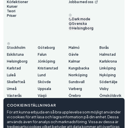
Körlektioner
Jobba med oss
Kurser
Teori
Priser
Dark mode
Svenska
Helsingborg
Stockholm
Göteborg
Malmö
Borås
Eskilstuna
Falun
Gävle
Halmstad
Helsingborg
Jönköping
Kalmar
Karlskrona
Karlstad
Kristianstad
Kungsbacka
Linköping
Luleå
Lund
Norrköping
Nyköping
Skellefteå
Skövde
Sundsvall
Södertälje
Umeå
Uppsala
Varberg
Visby
Västerås
Växjö
Örebro
Örnsköldsvik
Östersund
COOKIEINSTÄLLNINGAR
För att kunna erbjuda en så bra upplevelse som möjligt använder
vi cookies för att läsa och lagra information på din enhet. Dessa
Användarvillkor
används även för analys och marknadsföring. Vissa av dessa är
Integritetspolicy
tredjepartscookies vilket betyder att data kommer att överföras