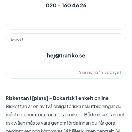
020 - 160 46 26
E-post
hej@trafiko.se
Svar inom 24h (vardagar)
Riskettan i [plats] – Boka risk 1 enkelt online
Riskettan är en av två obligatoriska riskutbildningar du
måste genomföra för att ta körkort. Både riskettan och
risktvåan måste vara genomförda innan du får göra
teoriprovet och körprovet. Vi håller kursen centralt, Vi