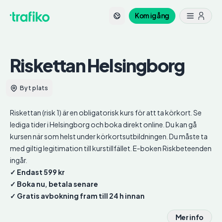
Kom igång
Riskettan
Helsingborg
Byt plats
Riskettan (risk 1) är en obligatorisk kurs för att ta körkort. Se
lediga tider i Helsingborg och boka direkt online. Du kan gå
kursen när som helst under körkortsutbildningen. Du måste ta
med giltig legitimation till kurstillfället. E-boken Riskbeteenden
ingår.
✓ Endast 599 kr
✓ Boka nu, betala senare
✓ Gratis avbokning fram till 24 h innan
Mer info