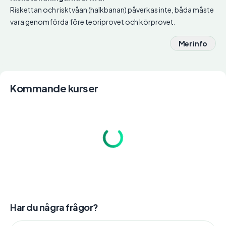
Riskettan och risktvåan (halkbanan) påverkas inte, båda måste
vara genomförda före teoriprovet och körprovet.
Mer info
Kommande kurser
Har du några frågor?