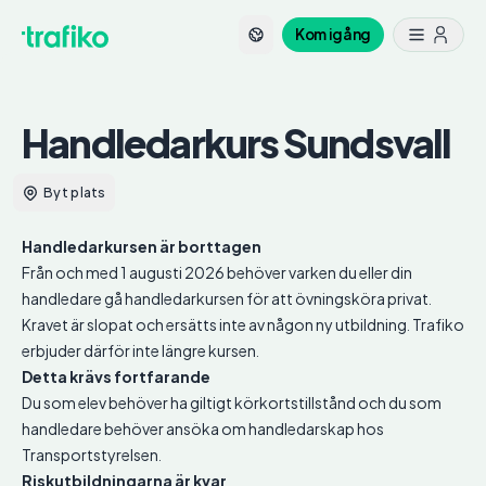
Kom igång
Handledarkurs
Sundsvall
Byt plats
Handledarkursen är borttagen
Från och med 1 augusti 2026 behöver varken du eller din
handledare gå handledarkursen för att övningsköra privat.
Kravet är slopat och ersätts inte av någon ny utbildning. Trafiko
erbjuder därför inte längre kursen.
Detta krävs fortfarande
Du som elev behöver ha giltigt körkortstillstånd och du som
handledare behöver ansöka om handledarskap hos
Transportstyrelsen.
Riskutbildningarna är kvar