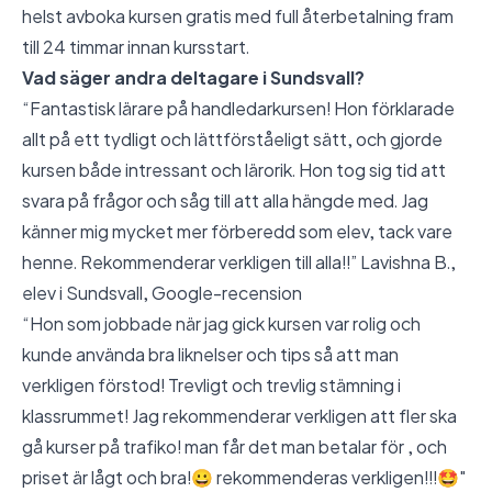
helst avboka kursen gratis med full återbetalning fram
till 24 timmar innan kursstart.
Vad säger andra deltagare i Sundsvall?
“Fantastisk lärare på handledarkursen! Hon förklarade
allt på ett tydligt och lättförståeligt sätt, och gjorde
kursen både intressant och lärorik. Hon tog sig tid att
svara på frågor och såg till att alla hängde med. Jag
känner mig mycket mer förberedd som elev, tack vare
henne. Rekommenderar verkligen till alla!!” Lavishna B.,
elev i Sundsvall,
Google-recension
“Hon som jobbade när jag gick kursen var rolig och
kunde använda bra liknelser och tips så att man
verkligen förstod! Trevligt och trevlig stämning i
klassrummet! Jag rekommenderar verkligen att fler ska
gå kurser på trafiko! man får det man betalar för , och
priset är lågt och bra!😀 rekommenderas verkligen!!!🤩"