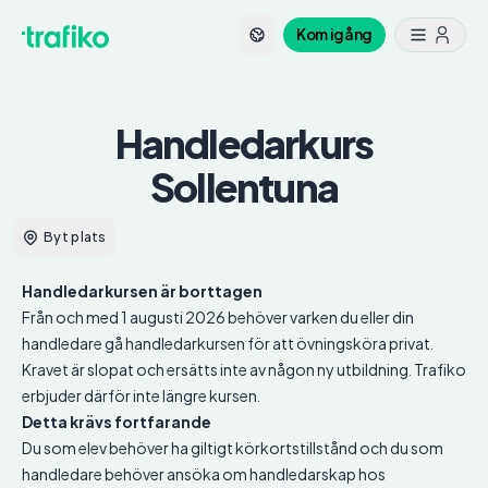
Kom igång
Handledarkurs
Sollentuna
Byt plats
Handledarkursen är borttagen
Från och med 1 augusti 2026 behöver varken du eller din
handledare gå handledarkursen för att övningsköra privat.
Kravet är slopat och ersätts inte av någon ny utbildning. Trafiko
erbjuder därför inte längre kursen.
Detta krävs fortfarande
Du som elev behöver ha giltigt körkortstillstånd och du som
handledare behöver ansöka om handledarskap hos