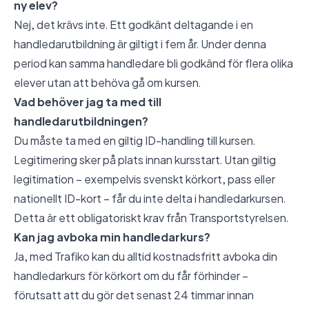
ny elev?
Nej, det krävs inte. Ett godkänt deltagande i en
handledarutbildning är giltigt i fem år. Under denna
period kan samma handledare bli godkänd för flera olika
elever utan att behöva gå om kursen.
Vad behöver jag ta med till
handledarutbildningen?
Du måste ta med en giltig ID-handling till kursen.
Legitimering sker på plats innan kursstart. Utan giltig
legitimation – exempelvis svenskt körkort, pass eller
nationellt ID-kort – får du inte delta i handledarkursen.
Detta är ett obligatoriskt krav från Transportstyrelsen.
Kan jag avboka min handledarkurs?
Ja, med Trafiko kan du alltid kostnadsfritt avboka din
handledarkurs för körkort om du får förhinder –
förutsatt att du gör det senast 24 timmar innan