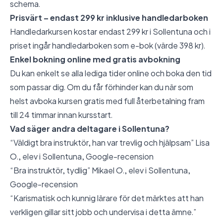
schema.
Prisvärt – endast 299 kr inklusive handledarboken
Handledarkursen kostar endast 299 kr i Sollentuna och i
priset ingår handledarboken som e-bok (värde 398 kr).
Enkel bokning online med gratis avbokning
Du kan enkelt se alla lediga tider online och boka den tid
som passar dig. Om du får förhinder kan du när som
helst avboka kursen gratis med full återbetalning fram
till 24 timmar innan kursstart.
Vad säger andra deltagare i Sollentuna?
“Väldigt bra instruktör, han var trevlig och hjälpsam” Lisa
O., elev i Sollentuna,
Google-recension
“Bra instruktör, tydlig” Mikael O., elev i Sollentuna,
Google-recension
“Karismatisk och kunnig lärare för det märktes att han
verkligen gillar sitt jobb och undervisa i detta ämne.”