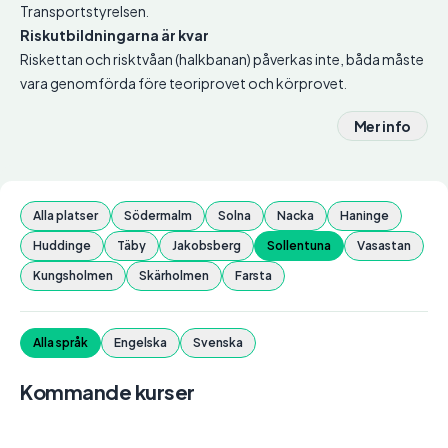
Transportstyrelsen.
Riskutbildningarna är kvar
Riskettan och risktvåan (halkbanan) påverkas inte, båda måste
vara genomförda före teoriprovet och körprovet.
Mer info
Alla platser
Södermalm
Solna
Nacka
Haninge
Huddinge
Täby
Jakobsberg
Sollentuna
Vasastan
Kungsholmen
Skärholmen
Farsta
Alla språk
Engelska
Svenska
Kommande kurser