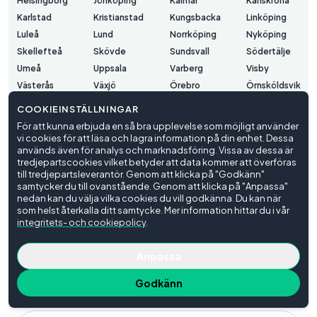
Helsingborg
Jönköping
Kalmar
Karlskrona
Karlstad
Kristianstad
Kungsbacka
Linköping
Luleå
Lund
Norrköping
Nyköping
Skellefteå
Skövde
Sundsvall
Södertälje
Umeå
Uppsala
Varberg
Visby
Västerås
Växjö
Örebro
Örnsköldsvik
Östersund
COOKIEINSTÄLLNINGAR
För att kunna erbjuda en så bra upplevelse som möjligt använder
vi cookies för att läsa och lagra information på din enhet. Dessa
Användarvillkor
används även för analys och marknadsföring. Vissa av dessa är
Integritetspolicy
tredjepartscookies vilket betyder att data kommer att överföras
Cookieinställningar
till tredjepartsleverantör. Genom att klicka på "Godkänn"
samtycker du till ovanstående. Genom att klicka på "Anpassa"
© Trafiko
2026
nedan kan du välja vilka cookies du vill godkänna. Du kan när
som helst återkalla ditt samtycke. Mer information hittar du i vår
integritets- och cookiepolicy
.
Anpassa
Godkänn