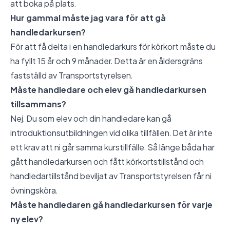
att boka på plats.
Hur gammal måste jag vara för att gå
handledarkursen?
För att få delta i en handledarkurs för körkort måste du
ha fyllt 15 år och 9 månader. Detta är en åldersgräns
fastställd av Transportstyrelsen.
Måste handledare och elev gå handledarkursen
tillsammans?
Nej. Du som elev och din handledare kan gå
introduktionsutbildningen vid olika tillfällen. Det är inte
ett krav att ni går samma kurstillfälle. Så länge båda har
gått handledarkursen och fått körkortstillstånd och
handledartillstånd beviljat av Transportstyrelsen får ni
övningsköra.
Måste handledaren gå handledarkursen för varje
ny elev?