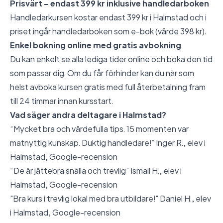
Prisvärt – endast 399 kr inklusive handledarboken
Handledarkursen kostar endast 399 kr i Halmstad och i
priset ingår handledarboken som e-bok (värde 398 kr).
Enkel bokning online med gratis avbokning
Du kan enkelt se alla lediga tider online och boka den tid
som passar dig. Om du får förhinder kan du när som
helst avboka kursen gratis med full återbetalning fram
till 24 timmar innan kursstart.
Vad säger andra deltagare i Halmstad?
“Mycket bra och värdefulla tips. 15 momenten var
matnyttig kunskap. Duktig handledare!” Inger R., elev i
Halmstad,
Google-recension
“De är jättebra snälla och trevlig” Ismail H., elev i
Halmstad,
Google-recension
"Bra kurs i trevlig lokal med bra utbildare!" Daniel H., elev
i Halmstad,
Google-recension