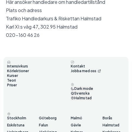
Här ansöker handledare om handledartillstånd
Plats och adress
Trafiko Handledarkurs & Riskettan Halmstad
Karl XI:s väg 47, 302 95 Halmstad
020-160 46 26
Intensivkurs
Kontakt
Körlektioner
Jobba med oss
Kurser
Teori
Priser
Dark mode
Svenska
Halmstad
Stockholm
Göteborg
Malmö
Borås
Eskilstuna
Falun
Gävle
Halmstad