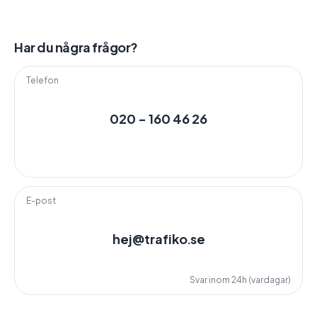
Har du några frågor?
Telefon
020 - 160 46 26
E-post
hej@trafiko.se
Svar inom 24h (vardagar)