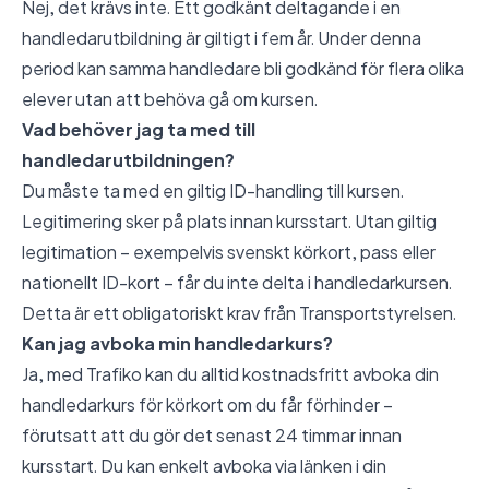
Nej, det krävs inte. Ett godkänt deltagande i en
handledarutbildning är giltigt i fem år. Under denna
period kan samma handledare bli godkänd för flera olika
elever utan att behöva gå om kursen.
Vad behöver jag ta med till
handledarutbildningen?
Du måste ta med en giltig ID-handling till kursen.
Legitimering sker på plats innan kursstart. Utan giltig
legitimation – exempelvis svenskt körkort, pass eller
nationellt ID-kort – får du inte delta i handledarkursen.
Detta är ett obligatoriskt krav från Transportstyrelsen.
Kan jag avboka min handledarkurs?
Ja, med Trafiko kan du alltid kostnadsfritt avboka din
handledarkurs för körkort om du får förhinder –
förutsatt att du gör det senast 24 timmar innan
kursstart. Du kan enkelt avboka via länken i din