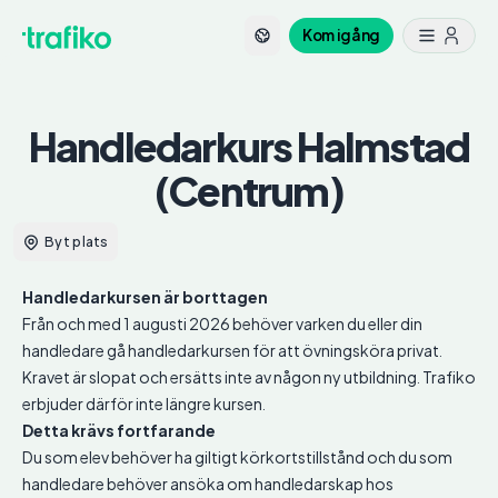
Kom igång
Handledarkurs
Halmstad
(Centrum)
Byt plats
Handledarkursen är borttagen
Från och med 1 augusti 2026 behöver varken du eller din
handledare gå handledarkursen för att övningsköra privat.
Kravet är slopat och ersätts inte av någon ny utbildning. Trafiko
erbjuder därför inte längre kursen.
Detta krävs fortfarande
Du som elev behöver ha giltigt körkortstillstånd och du som
handledare behöver ansöka om handledarskap hos