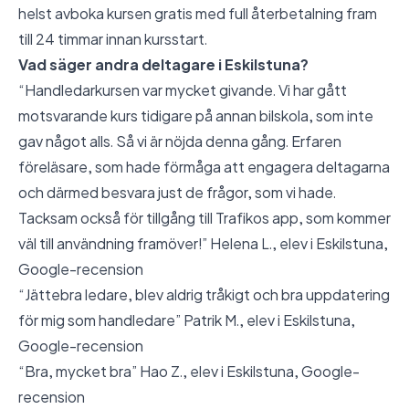
helst avboka kursen gratis med full återbetalning fram
till 24 timmar innan kursstart.
Vad säger andra deltagare i Eskilstuna?
“Handledarkursen var mycket givande. Vi har gått
motsvarande kurs tidigare på annan bilskola, som inte
gav något alls. Så vi är nöjda denna gång. Erfaren
föreläsare, som hade förmåga att engagera deltagarna
och därmed besvara just de frågor, som vi hade.
Tacksam också för tillgång till Trafikos app, som kommer
väl till användning framöver!” Helena L., elev i Eskilstuna,
Google-recension
“Jättebra ledare, blev aldrig tråkigt och bra uppdatering
för mig som handledare” Patrik M., elev i Eskilstuna,
Google-recension
“Bra, mycket bra” Hao Z., elev i Eskilstuna,
Google-
recension