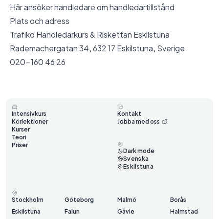
Här ansöker handledare om handledartillstånd
Plats och adress
Trafiko Handledarkurs & Riskettan Eskilstuna
Rademachergatan 34, 632 17 Eskilstuna, Sverige
020-160 46 26
Intensivkurs
Kontakt
Körlektioner
Jobba med oss
Kurser
Teori
Priser
Dark mode
Svenska
Eskilstuna
Stockholm
Göteborg
Malmö
Borås
Eskilstuna
Falun
Gävle
Halmstad