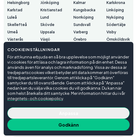
Helsingborg
Jönköping
Kalmar
Karlskrona
Karlstad
Kristianstad
Kungsbacka
Linköping
Luleå
Lund
Norrköping
Nyköping
Skellefteå
Skövde
Sundsvall
Södertälje
Umeå
Uppsala
Varberg
Visby
Västerås
Växjö
Örebro
Örnsköldsvik
Östersund
COOKIEINSTÄLLNINGAR
För att kunna erbjuda en så bra upplevelse som möjligt använder
vi cookies för att läsa och lagra information på din enhet. Dessa
Användarvillkor
används även för analys och marknadsföring. Vissa av dessa är
Integritetspolicy
tredjepartscookies vilket betyder att data kommer att överföras
Cookieinställningar
till tredjepartsleverantör. Genom att klicka på "Godkänn"
samtycker du till ovanstående. Genom att klicka på "Anpassa"
© Trafiko
2026
nedan kan du välja vilka cookies du vill godkänna. Du kan när
som helst återkalla ditt samtycke. Mer information hittar du i vår
integritets- och cookiepolicy
.
Anpassa
Godkänn