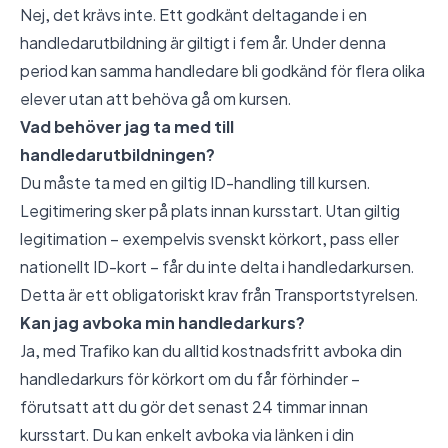
Nej, det krävs inte. Ett godkänt deltagande i en
handledarutbildning är giltigt i fem år. Under denna
period kan samma handledare bli godkänd för flera olika
elever utan att behöva gå om kursen.
Vad behöver jag ta med till
handledarutbildningen?
Du måste ta med en giltig ID-handling till kursen.
Legitimering sker på plats innan kursstart. Utan giltig
legitimation – exempelvis svenskt körkort, pass eller
nationellt ID-kort – får du inte delta i handledarkursen.
Detta är ett obligatoriskt krav från Transportstyrelsen.
Kan jag avboka min handledarkurs?
Ja, med Trafiko kan du alltid kostnadsfritt avboka din
handledarkurs för körkort om du får förhinder –
förutsatt att du gör det senast 24 timmar innan
kursstart. Du kan enkelt avboka via länken i din