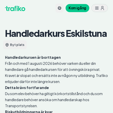
Kom igång
Handledarkurs
Eskilstuna
Byt plats
Handledarkursen är borttagen
Från och med 1 augusti 2026 behöver varken du eller din
handledare gå handledarkursen för att övningsköra privat.
Kravet är slopat och ersätts inte av någon ny utbildning. Trafiko
erbjuder därför inte längre kursen.
Detta krävs fortfarande
Du som elev behöver ha giltigt körkortstillstånd och du som
handledare behöver ansöka om handledarskap hos
Transportstyrelsen.
Riskutbildningarna är kvar