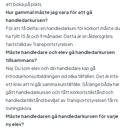
att boka på plats.
Hur gammal måste jag vara för att gå
handledarkursen?
För att få delta i en handledarkurs för körkort måste du
ha fyllt 15 år och 9 månader. Detta är en åldersgräns
fastställd av Transportstyrelsen.
Måste handledare och elev gå handledarkursen
tillsammans?
Nej. Du som elev och din handledare kan gå
introduktionsutbildningen vid olika tillfällen. Det är inte
ett krav att ni går samma kurstillfälle. Så länge båda har
gått handledarkursen och fått körkortstillstånd och
handledartillstånd beviljat av Transportstyrelsen får ni
övningsköra.
Måste handledaren gå handledarkursen för varje
ny elev?