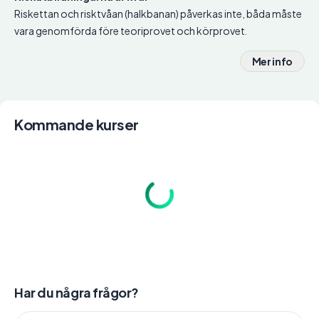
Riskettan och risktvåan (halkbanan) påverkas inte, båda måste
vara genomförda före teoriprovet och körprovet.
Mer info
Kommande kurser
Har du några frågor?