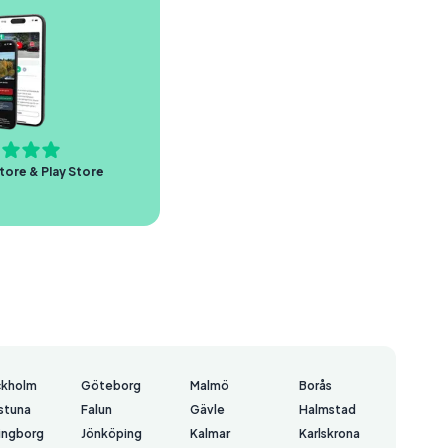
tore & Play Store
ckholm
Göteborg
Malmö
Borås
lstuna
Falun
Gävle
Halmstad
ingborg
Jönköping
Kalmar
Karlskrona