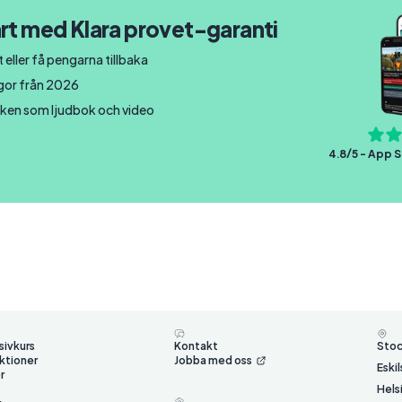
rt med Klara provet-garanti
 eller få pengarna tillbaka
ågor från 2026
ken som ljudbok och video
4.8/5 - App S
sivkurs
Kontakt
Sto
ktioner
Jobba med oss
Eski
r
Hels