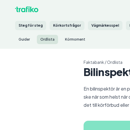
Steg för steg
Körkortsfrågor
Vägmärkesspel
Guider
Ordlista
Körmoment
Faktabank
/
Ordlista
Bilinspek
En bilinspektör är en 
ske när som helst när 
det till körförbud ell