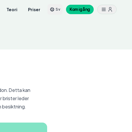
Teori
Priser
Kom igång
Sv
rdon. Detta kan
 brister leder
om
besiktning
.