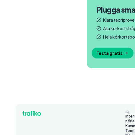
Plugga sma
Klara teoriprovet
Alla körkortsfr
Hela körkortsbo
Testa gratis
Inten
Körle
Kurse
Teori