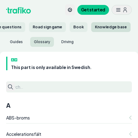
Get started
ce questions
Road sign game
Book
Knowledge base
Guides
Glossary
Driving
This part is only available in Swedish.
A
ABS-broms
Accelerationsfält