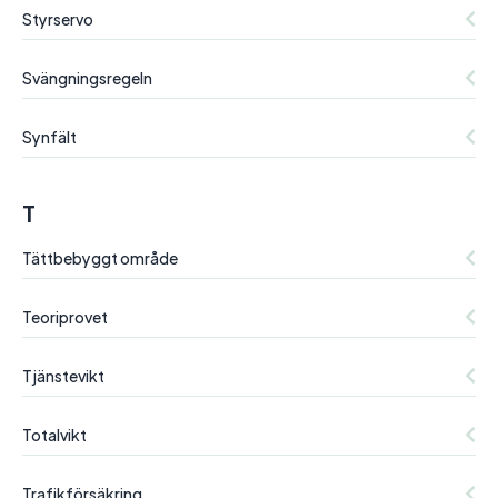
Styrservo
Svängningsregeln
Synfält
T
Tättbebyggt område
Teoriprovet
Tjänstevikt
Totalvikt
Trafikförsäkring