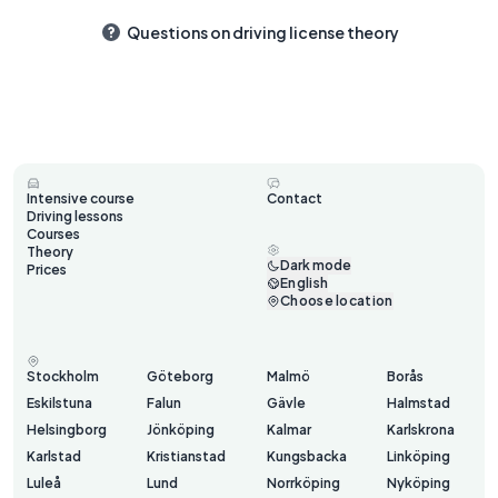
Questions on driving license theory
Intensive course
Contact
Driving lessons
Courses
Theory
Dark mode
Prices
English
Choose location
Stockholm
Göteborg
Malmö
Borås
Eskilstuna
Falun
Gävle
Halmstad
Helsingborg
Jönköping
Kalmar
Karlskrona
Karlstad
Kristianstad
Kungsbacka
Linköping
Luleå
Lund
Norrköping
Nyköping