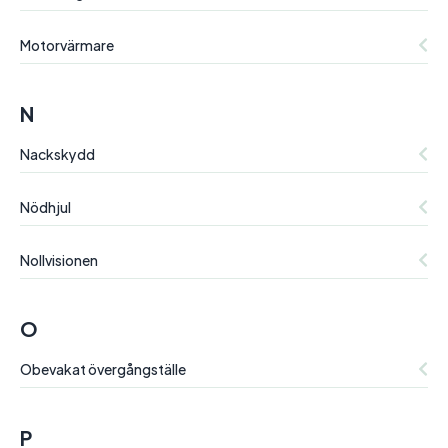
Motorvärmare
N
Nackskydd
Nödhjul
Nollvisionen
O
Obevakat övergångställe
P