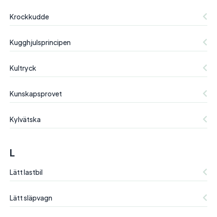
Krockkudde
Kugghjulsprincipen
Kultryck
Kunskapsprovet
Kylvätska
L
Lätt lastbil
Lätt släpvagn