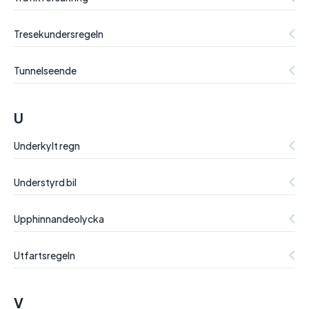
Tresekundersregeln
Tunnelseende
U
Underkylt regn
Understyrd bil
Upphinnandeolycka
Utfartsregeln
V