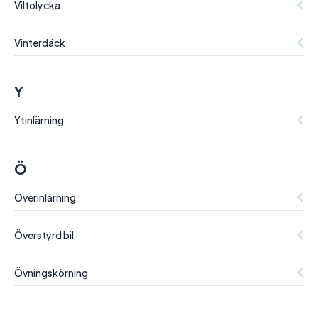
Viltolycka
Vinterdäck
Y
Ytinlärning
Ö
Överinlärning
Överstyrd bil
Övningskörning