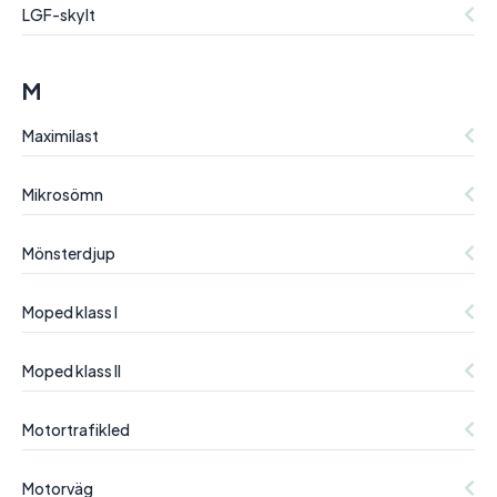
LGF-skylt
M
Maximilast
Mikrosömn
Mönsterdjup
Moped klass I
Moped klass II
Motortrafikled
Motorväg