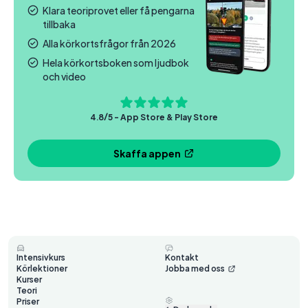
Klara teoriprovet eller få pengarna
tillbaka
Alla körkortsfrågor från 2026
Hela körkortsboken som ljudbok
och video
4.8/5 - App Store & Play Store
Skaffa appen
Intensivkurs
Kontakt
Körlektioner
Jobba med oss
Kurser
Teori
Priser