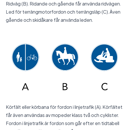
Ridväg (B). Ridande och gående får använda ridvägen.
Led för terrängmotorfordon och terrängsläp (C). Även
gående och skidåkare får använda leden.
Körfält eller körbana för fordon i linjetrafik (A). Körfältet
får även användas av mopeder klass två och cyklister.
Fordon i linjetrafik är fordon som går efter en tidtabell