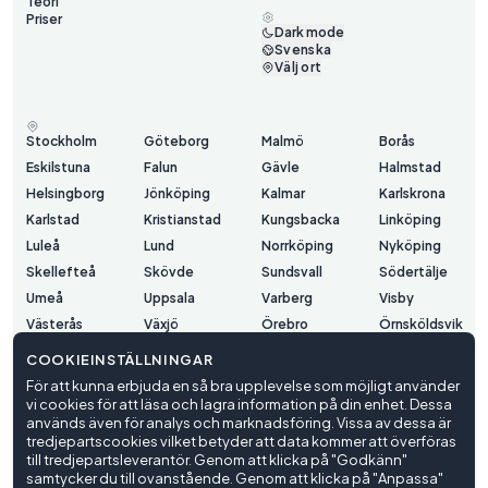
Teori
Priser
Dark mode
Svenska
Välj ort
Stockholm
Göteborg
Malmö
Borås
Eskilstuna
Falun
Gävle
Halmstad
Helsingborg
Jönköping
Kalmar
Karlskrona
Karlstad
Kristianstad
Kungsbacka
Linköping
Luleå
Lund
Norrköping
Nyköping
Skellefteå
Skövde
Sundsvall
Södertälje
Umeå
Uppsala
Varberg
Visby
Västerås
Växjö
Örebro
Örnsköldsvik
Östersund
COOKIEINSTÄLLNINGAR
För att kunna erbjuda en så bra upplevelse som möjligt använder
vi cookies för att läsa och lagra information på din enhet. Dessa
Användarvillkor
används även för analys och marknadsföring. Vissa av dessa är
Integritetspolicy
tredjepartscookies vilket betyder att data kommer att överföras
Cookieinställningar
till tredjepartsleverantör. Genom att klicka på "Godkänn"
samtycker du till ovanstående. Genom att klicka på "Anpassa"
© Trafiko
2026