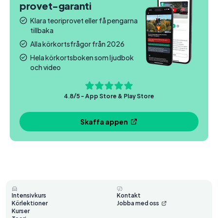
provet-garanti
Klara teoriprovet eller få pengarna
tillbaka
Alla körkortsfrågor från 2026
Hela körkortsboken som ljudbok
och video
4.8/5 - App Store & Play Store
Skaffa appen
Intensivkurs
Kontakt
Körlektioner
Jobba med oss
Kurser