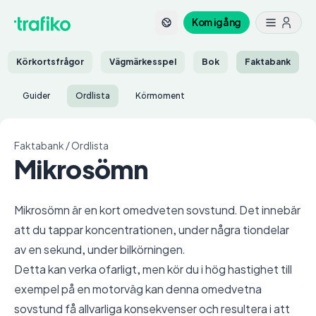
Kom igång
Körkortsfrågor
Vägmärkesspel
Bok
Faktabank
Guider
Ordlista
Körmoment
Faktabank
/
Ordlista
Mikrosömn
Mikrosömn är en kort omedveten sovstund. Det innebär
att du tappar koncentrationen, under några tiondelar
av en sekund, under bilkörningen.
Detta kan verka ofarligt, men kör du i hög hastighet till
exempel på en motorväg kan denna omedvetna
sovstund få allvarliga konsekvenser och resultera i att