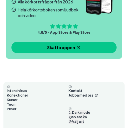
Alla körkortsfrågor från 2026
Hela körkortsboken som ljudbok
och video
4.8/5 - App Store & Play Store
Skaffa appen
Intensivkurs
Kontakt
Körlektioner
Jobba med oss
Kurser
Teori
Priser
Dark mode
Svenska
Välj ort