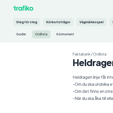
Steg för steg
Körkortsfrågor
Vägmärkesspel
Guider
Ordlista
Körmoment
Faktabank
/
Ordlista
Heldragen
Heldragen linje får in
-Om du ska undvika ett
-Om det finns en strec
-När du ska åka till el