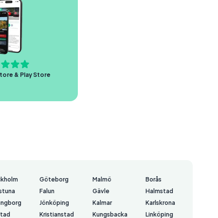
tore & Play Store
ckholm
Göteborg
Malmö
Borås
lstuna
Falun
Gävle
Halmstad
ingborg
Jönköping
Kalmar
Karlskrona
stad
Kristianstad
Kungsbacka
Linköping