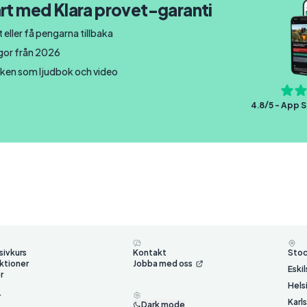
rt med Klara provet-garanti
 eller få pengarna tillbaka
ågor från 2026
ken som ljudbok och video
4.8/5 - App S
sivkurs
Kontakt
Sto
ktioner
Jobba med oss
Eski
r
Hels
r
Karl
Dark mode