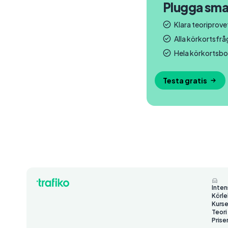
Plugga sma
Klara teoriprovet
Alla körkortsfr
Hela körkortsbo
Testa gratis
Inten
Körle
Kurse
Teori
Prise