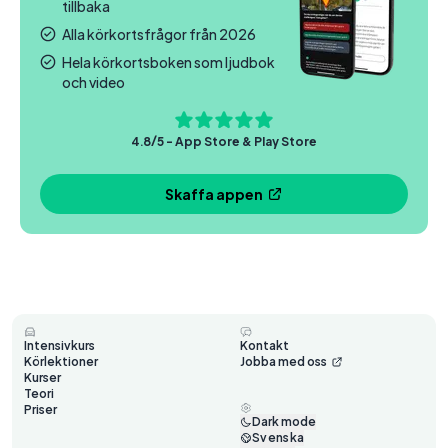
tillbaka
Alla körkortsfrågor från 2026
Hela körkortsboken som ljudbok
och video
4.8/5 - App Store & Play Store
Skaffa appen
Intensivkurs
Kontakt
Körlektioner
Jobba med oss
Kurser
Teori
Priser
Dark mode
Svenska