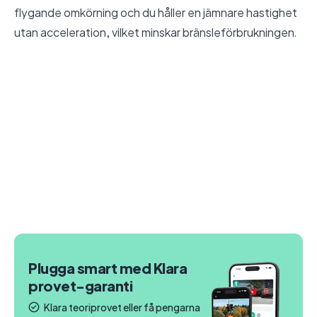
flygande omkörning och du håller en jämnare hastighet
utan acceleration, vilket minskar bränsleförbrukningen.
Plugga smart med Klara
provet-garanti
Klara teoriprovet eller få pengarna