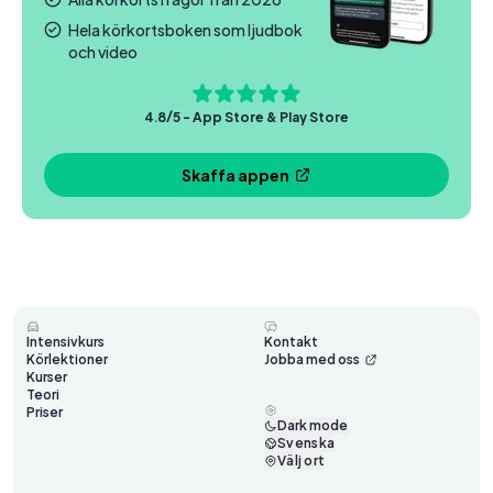
Hela körkortsboken som ljudbok
och video
4.8/5 - App Store & Play Store
Skaffa appen
Intensivkurs
Kontakt
Körlektioner
Jobba med oss
Kurser
Teori
Priser
Dark mode
Svenska
Välj ort