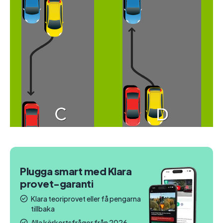
Plugga smart med Klara
provet-garanti
Klara teoriprovet eller få pengarna
tillbaka
Alla körkortsfrågor från 2026