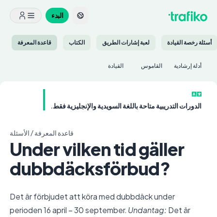
البدء
أسئلة رخصة القيادة
لعبة إشارات الطريق
الكتاب
قاعدة المعرفة
أدلة إرشادية
القاموس
القيادة
الدورات التدريبية متاحة باللغة السويدية والإنجليزية فقط.
قاعدة المعرفة
/
الأسئلة
Under vilken tid gäller
dubbdäcksförbud?
Det är förbjudet att köra med dubbdäck under
perioden 16 april – 30 september.
Undantag:
Det är