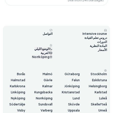
Svar inom 24h (vardagar)
Intensive course
التواصل
دروس تعلم القيادة
الدورات
المادة النظرية
الوضع الليلي
الأسعار
العربية
Norrköping
Borås
Malmö
Göteborg
Stockholm
Halmstad
Gävle
Falun
Eskilstuna
Karlskrona
Kalmar
Jönköping
Helsingborg
Linköping
Kungsbacka
Kristianstad
Karlstad
Nyköping
Norrköping
Lund
Luleå
Södertälje
Sundsvall
Skövde
Skellefteå
Visby
Varberg
Uppsala
Umeå