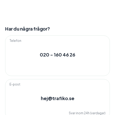
Har du några frågor?
Telefon
020 - 160 46 26
E-post
hej@trafiko.se
Svar inom 24h (vardagar)