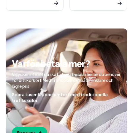
Varför betala mer?
Vi tycker inte att du ska behöva betala mer än du behöver
för ditt körkort. Med Trafiko blir det både enklare och
lägre pris.
Spara tusenlappar jämfört med traditionella
trafikskolor
Se priser