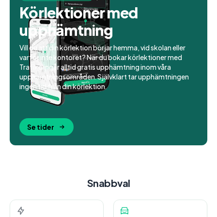
Körlektioner med
upphämtning
Vill du att din körlektion börjar hemma, vid skolan eller
varför inte kontoret? När du bokar körlektioner med
Trafiko ingår alltid gratis upphämtning inom våra
upphämtningsområden. Självklart tar upphämtningen
ingen tid från din körlektion.
Se tider
Snabbval