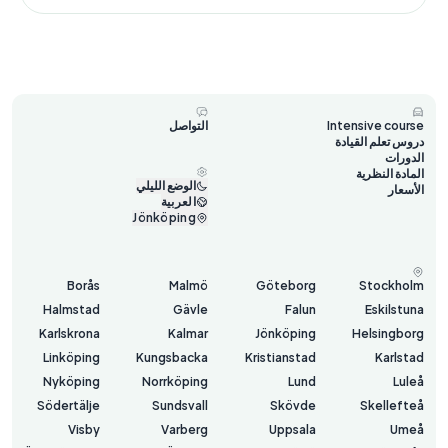
Intensive course
التواصل
دروس تعلم القيادة
الدورات
المادة النظرية
الوضع الليلي
الأسعار
العربية
Jönköping
Borås
Malmö
Göteborg
Stockholm
Halmstad
Gävle
Falun
Eskilstuna
Karlskrona
Kalmar
Jönköping
Helsingborg
Linköping
Kungsbacka
Kristianstad
Karlstad
Nyköping
Norrköping
Lund
Luleå
Södertälje
Sundsvall
Skövde
Skellefteå
Visby
Varberg
Uppsala
Umeå