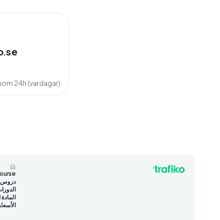
o.se
inom 24h (vardagar)
course
دروس تع
الدورا
المادة 
الأسعار