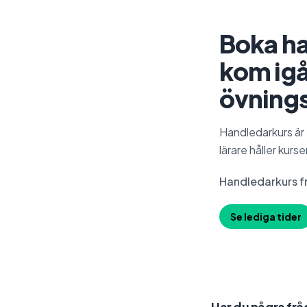
Boka h
kom ig
övning
Handledarkurs är 
lärare håller kurs
Handledarkurs f
Se lediga tider
Har du några frå