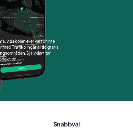
 med
g
a, vid skolan eller varför inte
 med Trafiko ingår alltid gratis
gsområden. Självklart tar
örlektion.
Snabbval