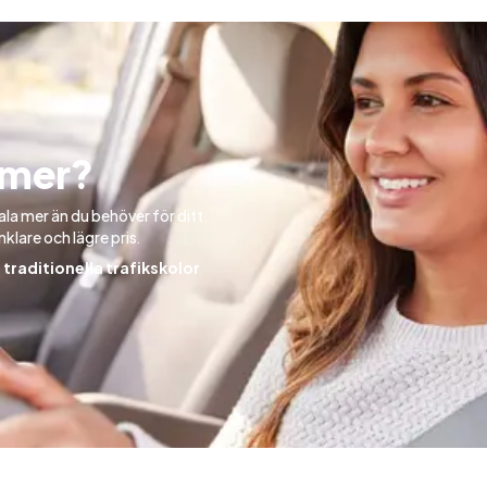
 mer?
ala mer än du behöver för ditt
klare och lägre pris.
traditionella trafikskolor