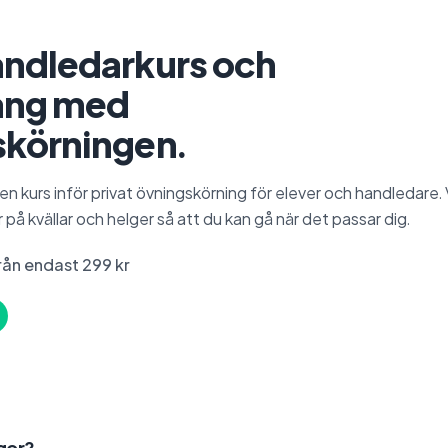
andledarkurs och
ång med
skörningen.
en kurs inför privat övningskörning för elever och handledare. 
er på kvällar och helger så att du kan gå när det passar dig.
rån endast 299 kr
gor?