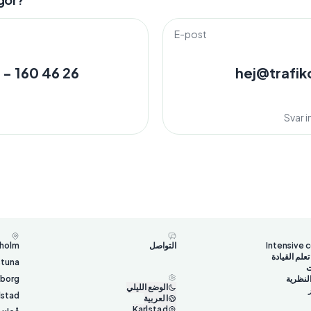
E-post
 - 160 46 26
hej@trafik
Svar 
Intensive 
التواصل
holm
لم القيادة
stuna
ت
النظرية
gborg
الوضع الليلي
lstad
العربية
Karlstad