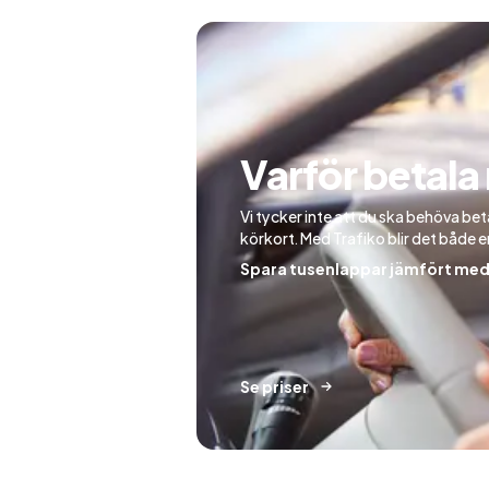
Varför betala
Vi tycker inte att du ska behöva bet
körkort. Med Trafiko blir det både en
Spara tusenlappar jämfört med 
Se priser