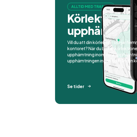
ALLTID MED TRAFIKO
Körlektioner
upphämtnin
Vill du att din körlektion börjar hemm
kontoret? När du bokar körlektioner
upphämtning inom våra upphämtnin
upphämtningen ingen tid från din k
Se tider