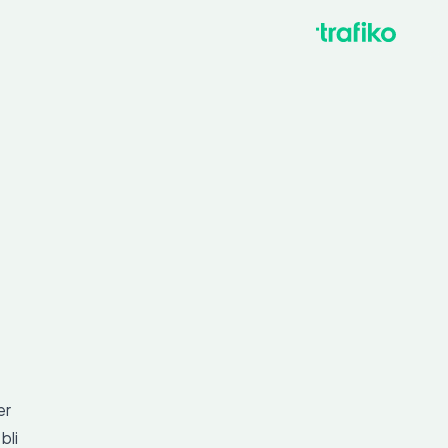
er
bli