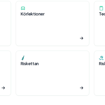
Körlektioner
Teo
Riskettan
Ris