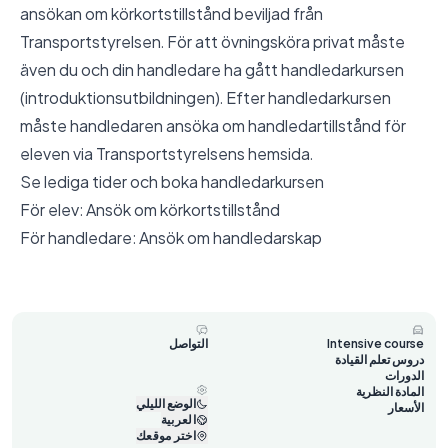
ansökan om körkortstillstånd beviljad från
Transportstyrelsen. För att övningsköra privat måste
även du och din handledare ha gått handledarkursen
(introduktionsutbildningen). Efter handledarkursen
måste handledaren ansöka om handledartillstånd för
eleven via Transportstyrelsens hemsida.
Se lediga tider och boka handledarkursen
För elev:
Ansök om körkortstillstånd
För handledare:
Ansök om handledarskap
Intensive course
التواصل
دروس تعلم القيادة
الدورات
المادة النظرية
الوضع الليلي
الأسعار
العربية
اختر موقعك