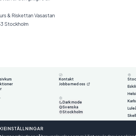
urs & Riskettan Vasastan
 53 Stockholm
sivkurs
Kontakt
Sto
ktioner
Jobba med oss
Eski
r
Hels
r
Karl
Dark mode
Svenska
Lule
Stockholm
Skel
Ume
IEINSTÄLLNINGAR
Väst