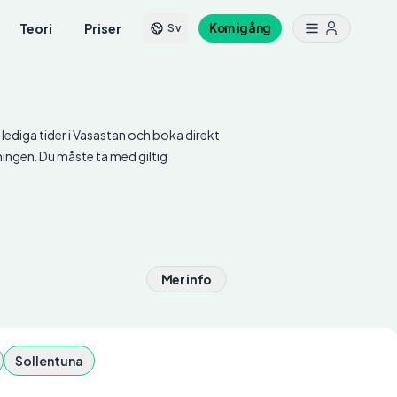
Teori
Priser
Kom igång
Sv
Se lediga tider i Vasastan och boka direkt
ningen. Du måste ta med giltig
Mer info
Sollentuna