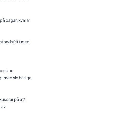
 på dagar, kvällar
ostnadsfritt med
cension
gt med sin härliga
okuserar på att
 av