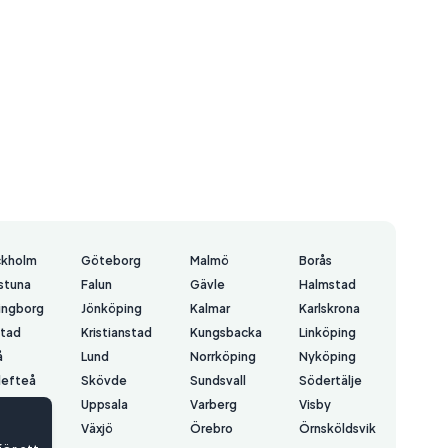
ckholm
Göteborg
Malmö
Borås
lstuna
Falun
Gävle
Halmstad
ingborg
Jönköping
Kalmar
Karlskrona
stad
Kristianstad
Kungsbacka
Linköping
å
Lund
Norrköping
Nyköping
lefteå
Skövde
Sundsvall
Södertälje
å
Uppsala
Varberg
Visby
erås
Växjö
Örebro
Örnsköldsvik