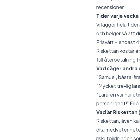
recensioner.
Tider varje vecka
Vi lägger hela tiden 
och helger så att d
Prisvärt – endast 
Riskettan kostar en
full återbetalning f
Vad säger andra 
“Samuel, bästa lärar
“Mycket trevlig lär
“Läraren var hur utm
personlighet!” Filip
Vad är Riskettan (
Riskettan, även kal
öka medvetenheten o
riskutbildningen so