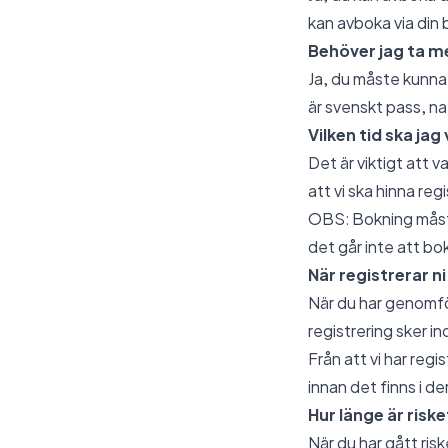
kan avboka via din 
Behöver jag ta me
Ja, du måste kunna 
är svenskt pass, nat
Vilken tid ska jag
Det är viktigt att 
att vi ska hinna reg
OBS: Bokning måste
det går inte att bok
När registrerar ni
När du har genomför
registrering sker i
Från att vi har reg
innan det finns i d
Hur länge är riske
När du har gått riske