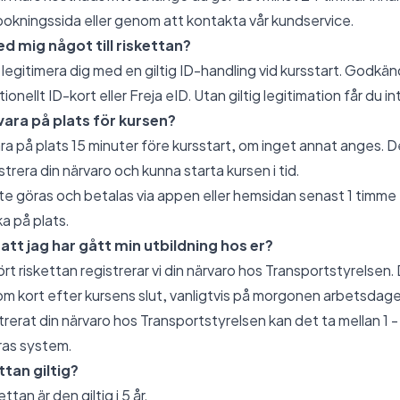
bokningssida eller genom att kontakta vår kundservice.
d mig något till riskettan?
legitimera dig med en giltig ID-handling vid kursstart. Godkän
ionellt ID-kort eller Freja eID. Utan giltig legitimation får du in
 vara på plats för kursen?
vara på plats 15 minuter före kursstart, om inget annat anges. 
istrera din närvaro och kunna starta kursen i tid.
 göras och betalas via appen eller hemsidan senast 1 timme f
a på plats.
 att jag har gått min utbildning hos er?
t riskettan registrerar vi din närvaro hos Transportstyrelsen
nom kort efter kursens slut, vanligtvis på morgonen arbetsdage
istrerat din närvaro hos Transportstyrelsen kan det ta mellan 1 
eras system.
ttan giltig?
ttan är den giltig i 5 år.