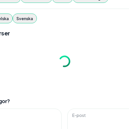
lska
Svenska
ser
gor?
E-post