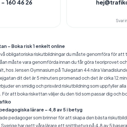
 - 160 46 26
hej@trafik
Svar 
an – Boka risk 1 enkelt online
två obligatoriska riskutbildningar du måste genomföra för att 
våan måste vara genomförda innan du får göra teoriprovet och
ralt, hos Jensen Gymnasium på Tulegatan 44 nära Vanadislun
rejgatan dit det är 5 minuters promenad och det är cirka 12 m
bjuder en smidig och prisvärd riskutbildning som uppfyller alla 
 För att boka riskettan väljer du den tid som passar dig och bo
afiko
edagogiska lärare – 4,8 av 5 i betyg
ldade pedagoger som brinner för att skapa den bästa riskutbil
 Sverige har gett våra lärare ett snittbetyg på 4,8 av 5 base