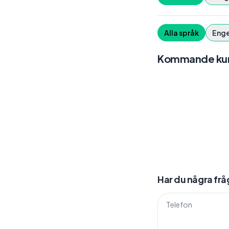
Alla språk
Enge
Kommande kur
Har du några frå
Telefon