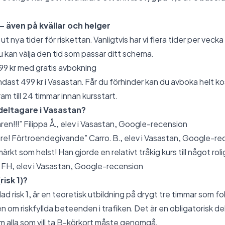
 – även på kvällar och helger
ut nya tider för riskettan. Vanligtvis har vi flera tider per vecka
u kan välja den tid som passar ditt schema.
499 kr med gratis avbokning
dast 499 kr i Vasastan. Får du förhinder kan du avboka helt k
ram till 24 timmar innan kursstart.
deltagare i Vasastan?
en!!!” Filippa Å., elev i Vasastan,
Google-recension
are! Förtroendegivande” Carro. B., elev i Vasastan,
Google-re
ärkt som helst! Han gjorde en relativt tråkig kurs till något roli
. FH, elev i Vasastan,
Google-recension
risk 1)?
lad risk 1, är en teoretisk utbildning på drygt tre timmar som f
m riskfyllda beteenden i trafiken. Det är en obligatorisk del
m alla som vill ta B-körkort måste genomgå.