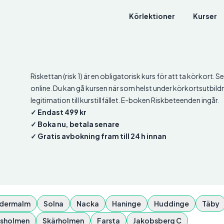
Körlektioner
Kurser
Riskettan (risk 1) är en obligatorisk kurs för att ta körkort. 
online. Du kan gå kursen när som helst under körkortsutbild
legitimation till kurstillfället. E-boken Riskbeteenden ingår.
✓ Endast 499 kr
✓ Boka nu, betala senare
✓ Gratis avbokning fram till 24 h innan
dermalm
Solna
Nacka
Haninge
Huddinge
Täby
sholmen
Skärholmen
Farsta
Jakobsberg C