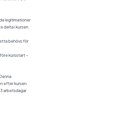
da legitimationer
te delta i kursen.
Detta behövs för
öre kursstart –
. Denna
n efter kursen.
- 3 arbetsdagar