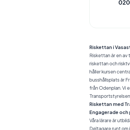
020
Riskettan i Vasast
Riskettan är en av 
riskettan och riskt
håller kursen cent
busshållsplats är F
från Odenplan. Vi er
Transportstyrelsen.
Riskettan med Tr
Engagerade och p
Våra lärare är utbi
Deltagare runt om i