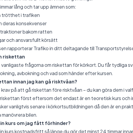
 timmar lång och tar upp ämnen som:
 trötthet i trafiken
h deras konsekvenser
traktioner bakom ratten
gar och ansvarsfullt körsätt
sen rapporterar Trafiko in ditt deltagande till Transportstyrels
m riskettan
 vanligaste frågorna om riskettan för körkort. Du får tydliga sva
 bokning, avbokning och vad som händer efter kursen.
ettan innan jag kan gå risktvåan?
 krav på att gå riskettan före risktvåan – du kan göra dem i valf
 riskettan först eftersom det endast är en teoretisk kurs och
ker vanligtvis senare i körkortsutbildningen då den är en prakt
 manövrera bilen.
n kurs om jag fått förhinder?
in kurs kostnadsfritt så länge du gör det minst 24 timmar inna