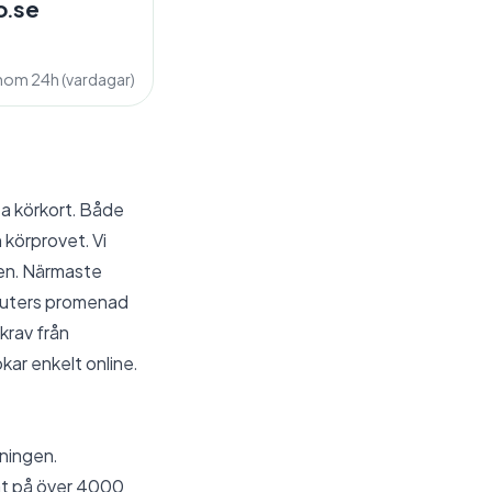
o.se
inom 24h (vardagar)
ta körkort. Både
 körprovet. Vi
den. Närmaste
inuters promenad
krav från
kar enkelt online.
dningen.
rat på över 4000