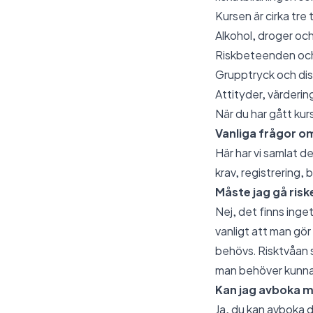
Kursen är cirka tre
Alkohol, droger och
Riskbeteenden oc
Grupptryck och dis
Attityder, värderin
När du har gått kur
Vanliga frågor o
Här har vi samlat de
krav, registrering,
Måste jag gå risk
Nej, det finns inget
vanligt att man gör
behövs. Risktvåan s
man behöver kunna
Kan jag avboka mi
Ja, du kan avboka d