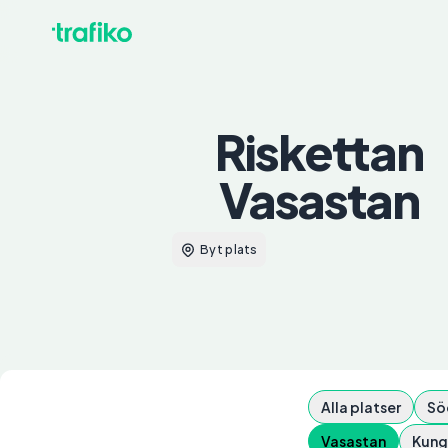
Riskettan
Vasastan
Byt plats
Alla platser
Sö
Vasastan
Kung