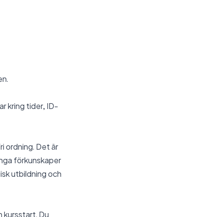
en.
r kring tider, ID-
ri ordning. Det är
 inga förkunskaper
isk utbildning och
n kursstart. Du