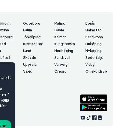
ckholm
Göteborg
Malmö
Borås
lstuna
Falun
Gävle
Halmstad
ingborg
Jönköping
Kalmar
Karlskrona
stad
Kristianstad
Kungsbacka
Linköping
å
Lund
Norrköping
Nyköping
lefteå
Skövde
Sundsvall
Södertälje
å
Uppsala
Varberg
Visby
erås
Växjö
Örebro
Örnsköldsvik
för att
rsund
ta
känn"
välja
 Mer
änn