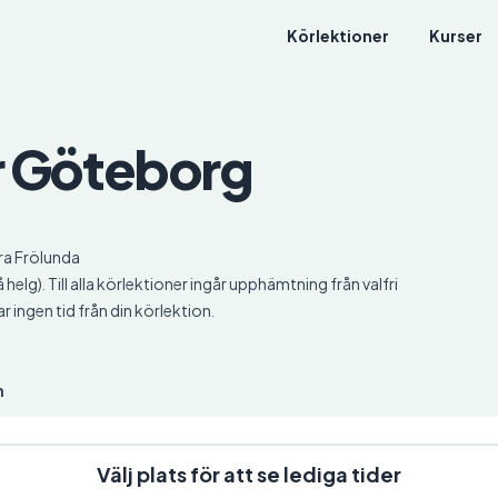
Körlektioner
Kurser
r Göteborg
tra Frölunda
helg). Till alla körlektioner ingår upphämtning från valfri
ingen tid från din körlektion.
n
Välj plats för att se lediga tider