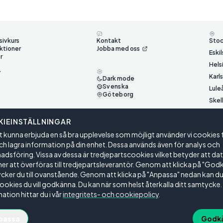
sivkurs
Kontakt
Sto
ktioner
Jobba med oss
Eski
r
Hels
r
Karl
Dark mode
Svenska
Lule
Göteborg
Skel
Ume
IEINSTÄLLNINGAR
Väst
t kunna erbjuda en så bra upplevelse som möjligt använder vi cookies 
Öste
ch lagra information på din enhet. Dessa används även för analys och
dsföring. Vissa av dessa är tredjepartscookies vilket betyder att da
 att överföras till tredjepartsleverantör. Genom att klicka på "God
ker du till ovanstående. Genom att klicka på "Anpassa" nedan kan du 
cookies du vill godkänna. Du kan när som helst återkalla ditt samtycke.
ation hittar du i vår
integritets- och cookiepolicy
.
gar
passa
Godk