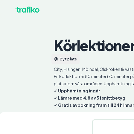
Körlektione
Byt plats
City, Hisingen, Mölndal, Olskroken & Väs
En körlektion är 80 minuter (70 minuter på 
plats inom våra områden. Upphämtning tar 
✓ Upphämtning ingår
✓ Lärare med 4,8 av 5 i snittbetyg
✓ Gratis avbokning fram till 24 h inna