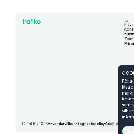
Inten
Körle
Kurse
Teori
Prise
COOK
För at
läsa o
markna
kommer
samtyc
vilka 
inform
© Trafiko
2026
Användarvillkor
Integritetspolicy
Cookieinställnin
An