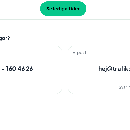
Se lediga tider
gor?
E-post
 - 160 46 26
hej@trafik
Svar 