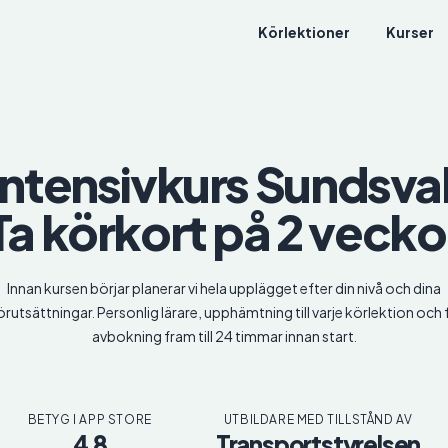
Körlektioner
Kurser
Intensivkurs
Sundsval
Ta körkort på 2 vecko
Innan kursen börjar planerar vi hela upplägget efter din nivå och dina
örutsättningar. Personlig lärare, upphämtning till varje körlektion och f
avbokning fram till 24 timmar innan start.
BETYG I APP STORE
UTBILDARE MED TILLSTÅND AV
4.8
Transportstyrelsen