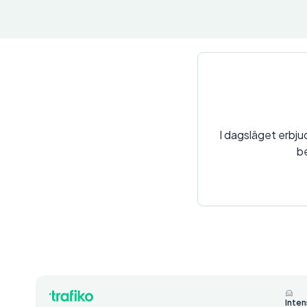
I dagsläget erbjud
be
Inten