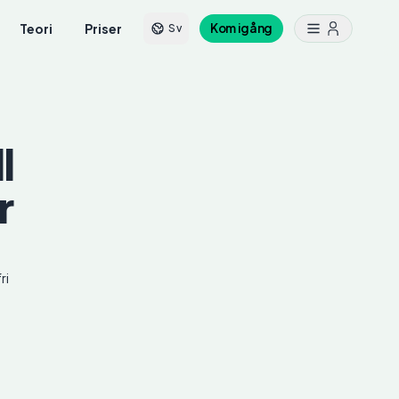
Teori
Priser
Kom igång
Sv
l
r
ri