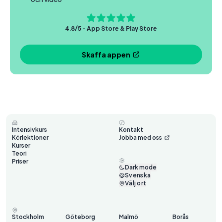
4.8/5 - App Store & Play Store
Skaffa appen
Intensivkurs
Kontakt
Körlektioner
Jobba med oss
Kurser
Teori
Priser
Dark mode
Svenska
Välj ort
Stockholm
Göteborg
Malmö
Borås