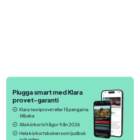
Plugga smart med Klara
provet-garanti
Klara teoriprovet eller få pengarna
tillbaka
Alla körkortsfrågor från 2026
Hela körkortsboken som ljudbok
och video