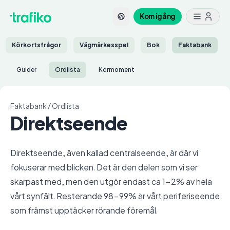
Kom igång
Körkortsfrågor
Vägmärkesspel
Bok
Faktabank
Guider
Ordlista
Körmoment
Faktabank
/
Ordlista
Direktseende
Direktseende, även kallad centralseende, är där vi
fokuserar med blicken. Det är den delen som vi ser
skarpast med, men den utgör endast ca 1-2% av hela
vårt synfält. Resterande 98-99% är vårt periferiseende
som främst upptäcker rörande föremål.