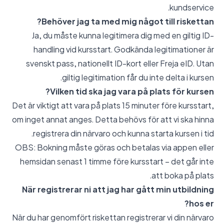
kundservice.
Behöver jag ta med mig något till riskettan?
Ja, du måste kunna legitimera dig med en giltig ID-
handling vid kursstart. Godkända legitimationer är
svenskt pass, nationellt ID-kort eller Freja eID. Utan
giltig legitimation får du inte delta i kursen.
Vilken tid ska jag vara på plats för kursen?
Det är viktigt att vara på plats 15 minuter före kursstart,
om inget annat anges. Detta behövs för att vi ska hinna
registrera din närvaro och kunna starta kursen i tid.
OBS: Bokning måste göras och betalas via appen eller
hemsidan senast 1 timme före kursstart – det går inte
att boka på plats.
När registrerar ni att jag har gått min utbildning
hos er?
När du har genomfört riskettan registrerar vi din närvaro