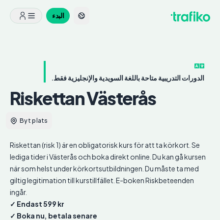
البدء
الدورات التدريبية متاحة باللغة السويدية والإنجليزية فقط.
Riskettan
Västerås
Byt plats
Riskettan (risk 1) är en obligatorisk kurs för att ta körkort. Se
lediga tider i Västerås och boka direkt online. Du kan gå kursen
när som helst under körkortsutbildningen. Du måste ta med
giltig legitimation till kurstillfället. E-boken Riskbeteenden
ingår.
✓ Endast 599 kr
✓ Boka nu, betala senare