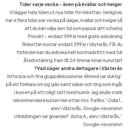
Tider varje vecka – även på kvällar och helger
Vi lägger hela tiden ut nya tider för riskettan. Vanligtvis
har vi flera tider per vecka på dagar, kvällar och helger så
att du kan välja den tid som passar ditt schema.
Prisvärt – endast 599 kr med gratis avbokning
Riskettan kostar endast 599 kr i Västerås. Får du
förhinder kan du avboka helt kostnadsfritt med full
återbetalning fram till 24 timmar innan kursstart.
Vad säger andra deltagare i Västerås?
“Jätte bra och fina gruppdiskussioner. Ahmed var duktig
på att förklara om sig själv samt saker och ting som ingår
i kursen på ett roligt sätt med humör. Jag skulle stark
rekommendera kursen risk ettan hos Trafiko.” Odia I.,
elev i Västerås,
Google-recension
“Utbildningen var givande!!” Aicha A., elev i Västerås,
Google-recension