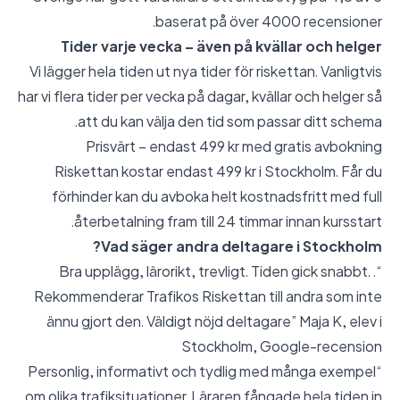
baserat på över 4000 recensioner.
Tider varje vecka – även på kvällar och helger
Vi lägger hela tiden ut nya tider för riskettan. Vanligtvis
har vi flera tider per vecka på dagar, kvällar och helger så
att du kan välja den tid som passar ditt schema.
Prisvärt – endast 499 kr med gratis avbokning
Riskettan kostar endast 499 kr i Stockholm. Får du
förhinder kan du avboka helt kostnadsfritt med full
återbetalning fram till 24 timmar innan kursstart.
Vad säger andra deltagare i Stockholm?
“Bra upplägg, lärorikt, trevligt. Tiden gick snabbt. .
Rekommenderar Trafikos Riskettan till andra som inte
ännu gjort den. Väldigt nöjd deltagare” Maja K, elev i
Stockholm,
Google-recension
“Personlig, informativt och tydlig med många exempel
om olika trafiksituationer. Läraren fångade hela tiden in