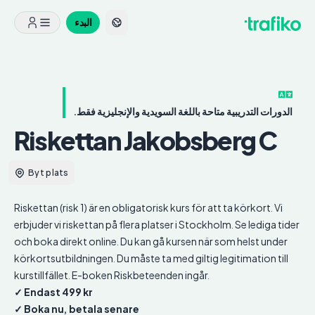
البدء
الدورات التدريبية متاحة باللغة السويدية والإنجليزية فقط.
Riskettan
Jakobsberg C
Byt plats
Riskettan (risk 1) är en obligatorisk kurs för att ta körkort. Vi
erbjuder vi riskettan på flera platser i Stockholm. Se lediga tider
och boka direkt online. Du kan gå kursen när som helst under
körkortsutbildningen. Du måste ta med giltig legitimation till
kurstillfället. E-boken Riskbeteenden ingår.
✓ Endast 499 kr
✓ Boka nu, betala senare