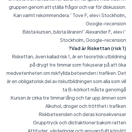
gruppen genom att ställa frågor och var för diskussion.
Kan varmt rekommendera.” Tove F, elev i Stockholm,
Google-recension
“Bästa kursen, bästa läraren!” Alexander F, elev i
Stockholm,
Google-recension
Vad är Riskettan (risk 1)?
Riskettan, även kallad risk 1, är en teoretisk utbildning
på drygt tre timmar som fokuserar på att öka
medvetenheten om riskfyllda beteenden i trafiken. Det
är en obligatorisk del av riskutbildningen som alla som vill
ta B-körkort måste genomgå.
Kursen är cirka tre timmar lång och tar upp ämnen som:
Alkohol, droger och trötthet i trafiken
Riskbeteenden och deras konsekvenser
Grupptryck och distraktioner bakom ratten
Attityder, värderingar och ansvarsfullt körsätt