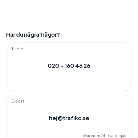
Har du några frågor?
Telefon
020 - 160 46 26
E-post
hej@trafiko.se
Svar inom 24h (vardagar)