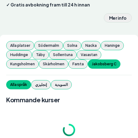
✓ Gratis avbokning fram till 24 h innan
Mer info
Alla platser
Södermalm
Solna
Nacka
Haninge
Huddinge
Täby
Sollentuna
Vasastan
Kungsholmen
Skärholmen
Farsta
Jakobsberg C
السويدية
إنجليزي
Alla språk
Kommande kurser