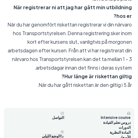
När registrerar ni att jag har gått min utbildning
hos er?
När du har genomfört riskettan registrerar vi din närvaro
hos Transportstyrelsen. Denna registrering sker inom
kort efter kursens slut, vanligtvis på morgonen
arbetsdagen efter kursen. Från att vi har registrerat din
närvaro hos Transportstyrelsen kan det ta mellan 1 - 3
arbetsdagar innan det finns i deras system.
Hur länge är riskettan giltig?
När du har gått riskettan är den giltig i 5 år.
Intensive course
التواصل
دروس تعلم القيادة
الدورات
المادة النظرية
الوضع الليلي
الأسعار